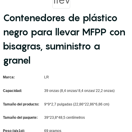
Contenedores de plástico
negro para llevar MFPP con
bisagras, suministro a
granel
Marca:
LR
Capacidad:
39 onzas (8,4 onzas/ 8,4 onzas/ 22,2 onzas)
Tamaño del producto:
9*9*2,7 pulgadas (22,86*22,86*6,86 cm)
Tamaño del paquete:
39*23,8*48,5 centímetros
Peso (g/±1g):
69 gramos