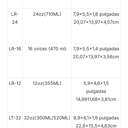
LR-
24oz(710ML)
7,9x5,5x1,8 pulgadas
16
24
20,07x13,97x4,57cm
42
LR-16
16 onzas (470 ml)
7,9x5,5x1,4 pulgadas
16
20,07x13,97x3,56cm
42
LR-12
12oz(355ML)
5,9x4,6x1,5
1
pulgadas
14,9911,68x3,81cm
36
LT-32
32oz(300ML/520ML)
8,9x6,1x1,9 pulgadas
18
22,6x15,5x4,83cm