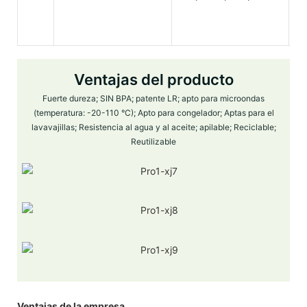
47
Ventajas del producto
Fuerte dureza; SIN BPA; patente LR; apto para microondas
(temperatura: -20-110 °C); Apto para congelador; Aptas para el
lavavajillas; Resistencia al agua y al aceite; apilable; Reciclable;
Reutilizable
Ventajas de la empresa