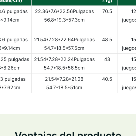
gadas/cm)
±1g)
3.6 pulgadas
22.36*7.6*22.56Pulgadas
70.5
1
8x9.14cm
56.8*19.3*57.3cm
juego
.6 pulgadas
21.54*7.28*22.64Pulgadas
48.5
1
3*9.14cm
54.7*18.5*57.5cm
juego
25 pulgadas
21.54*7.28*22.24Pulgadas
43
1
3*8.26cm
54.7*18.5*56.5cm
juego
3 pulgadas
21.54*7.28*21.08
40.5
1
3*7.62cm
54.7*18.5*51cm
juego
Ventajas del producto