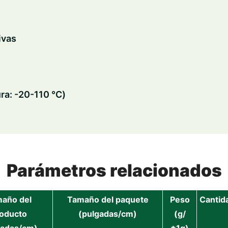
ivas
ra: -20-110 ℃)
Parámetros relacionados
año del
Tamaño del paquete
Peso
Cantid
oducto
(pulgadas/cm)
(g/