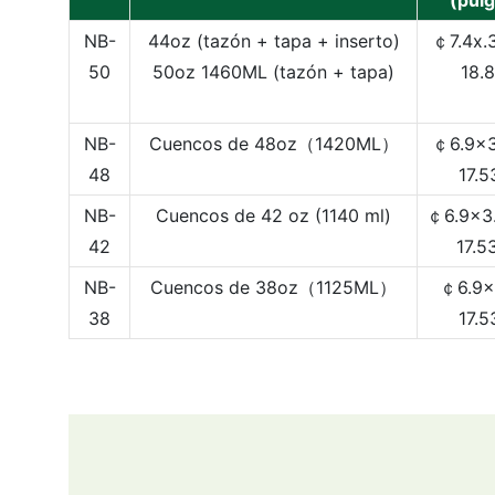
(pul
NB-
44oz (tazón + tapa + inserto)
￠7.4x.
50
50oz 1460ML (tazón + tapa)
18.
NB-
Cuencos de 48oz（1420ML）
￠6.9x3
48
17.5
NB-
Cuencos de 42 oz (1140 ml)
￠6.9x3.
42
17.5
NB-
Cuencos de 38oz（1125ML）
￠6.9x
38
17.5