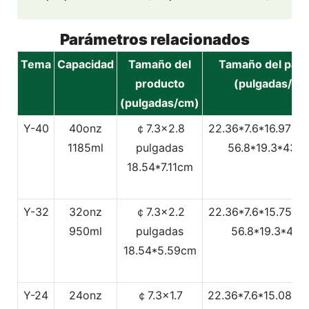
Parámetros relacionados
Tema
Capacidad
Tamaño del
Tamaño del paq
producto
(pulgadas/cm
(pulgadas/cm)
Y-40
40onz
￠7.3x2.8
22.36*7.6*16.97Pu
1185ml
pulgadas
56.8*19.3*43.1
18.54*7.11cm
Y-32
32onz
￠7.3x2.2
22.36*7.6*15.75Pu
950ml
pulgadas
56.8*19.3*40
18.54*5.59cm
Y-24
24onz
￠7.3x1.7
22.36*7.6*15.08Pu