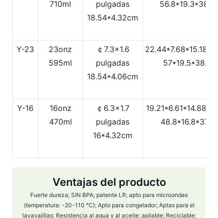
710ml
pulgadas
56.8*19.3*38.3
18.54*4.32cm
Y-23
23onz
￠7.3x1.6
22.44*7.68*15.18Pu
595ml
pulgadas
57*19.5*38.5
18.54*4.06cm
Y-16
16onz
￠6.3x1.7
19.21*6.61*14.88Pu
470ml
pulgadas
48.8*16.8*37.8
16*4.32cm
Ventajas del producto
Fuerte dureza; SIN BPA; patente LR; apto para microondas
(temperatura: -20-110 °C); Apto para congelador; Aptas para el
lavavajillas; Resistencia al agua y al aceite; apilable; Reciclable;