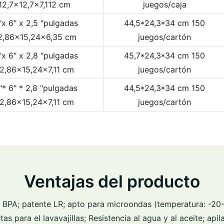
12,7x12,7x7,112 cm
juegos/caja
"x 6" x 2,5 "pulgadas
44,5*24,3*34 cm 150
2,86x15,24x6,35 cm
juegos/cartón
"x 6" x 2,8 "pulgadas
45,7*24,3*34 cm 150
2,86x15,24x7,11 cm
juegos/cartón
"* 6" * 2,8 "pulgadas
44,5*24,3*34 cm 150
2,86x15,24x7,11 cm
juegos/cartón
Ventajas del producto
N BPA; patente LR; apto para microondas (temperatura: -20-
as para el lavavajillas; Resistencia al agua y al aceite; apila