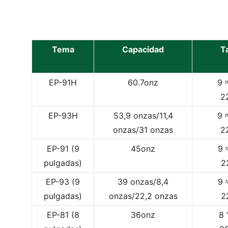
Tema
Capacidad
T
EP-91H
60.7onz
9〃
2
EP-93H
53,9 onzas/11,4
9〃
onzas/31 onzas
2
EP-91 (9
45onz
9〃
pulgadas)
2
EP-93 (9
39 onzas/8,4
9〃
pulgadas)
onzas/22,2 onzas
2
EP-81 (8
36onz
8 