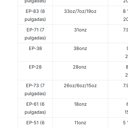
pulgadas)
2
EP-83 (8
33oz/7oz/19oz
8 
pulgadas)
2
EP-71 (7
31onz
7.
pulgadas)
EP-38
38onz
2
EP-28
28onz
2
EP-73 (7
26oz/6oz/15oz
7.
pulgadas)
EP-61 (6
18onz
pulgadas)
1
EP-51 (6
11onz
5 