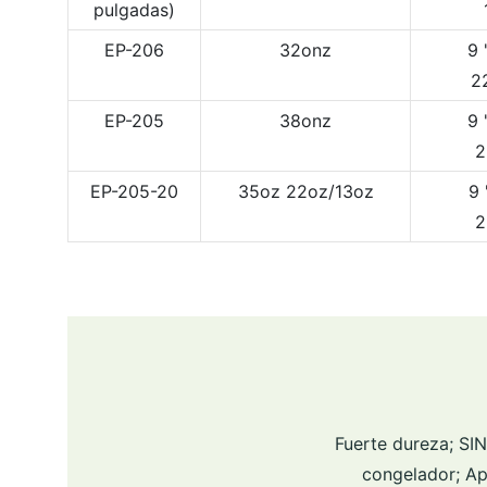
pulgadas)
EP-206
32onz
9 
2
EP-205
38onz
9 
2
EP-205-20
35oz 22oz/13oz
9 
2
Fuerte dureza; SI
congelador; Apt