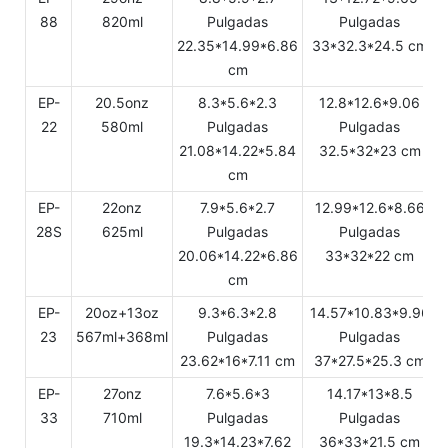
88
820ml
Pulgadas
Pulgadas
22.35*14.99*6.86
33*32.3*24.5 cm
cm
EP-
20.5onz
8.3*5.6*2.3
12.8*12.6*9.06
22
580ml
Pulgadas
Pulgadas
21.08*14.22*5.84
32.5*32*23 cm
cm
EP-
22onz
7.9*5.6*2.7
12.99*12.6*8.66
28S
625ml
Pulgadas
Pulgadas
20.06*14.22*6.86
33*32*22 cm
cm
EP-
20oz+13oz
9.3*6.3*2.8
14.57*10.83*9.96
23
567ml+368ml
Pulgadas
Pulgadas
23.62*16*7.11 cm
37*27.5*25.3 cm
EP-
27onz
7.6*5.6*3
14.17*13*8.5
33
710ml
Pulgadas
Pulgadas
19.3*14.23*7.62
36*33*21.5 cm