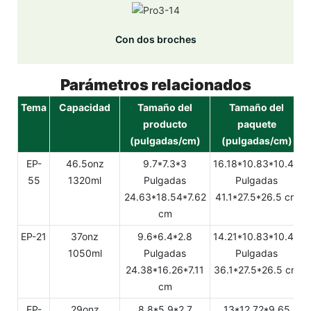
Con dos broches
Parámetros relacionados
Tema
Capacidad
Tamaño del
Tamaño del
producto
paquete
(pulgadas/cm)
(pulgadas/cm)
EP-
46.5onz
9.7*7.3*3
16.18*10.83*10.43
55
1320ml
Pulgadas
Pulgadas
24.63*18.54*7.62
41.1*27.5*26.5 cm
cm
EP-21
37onz
9.6*6.4*2.8
14.21*10.83*10.43
1050ml
Pulgadas
Pulgadas
24.38*16.26*7.11
36.1*27.5*26.5 cm
cm
EP-
29onz
8.8*5.9*2.7
13*12.72*9.65