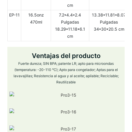
cm
EP-11
16.5onz
7.2*4.4*2.4
13.38*11.81*8.07
470ml
Pulgadas
Pulgadas
18.29*11.18*6.1
34*30*20.5 cm
cm
Ventajas del producto
Fuerte dureza; SIN BPA; patente LR; apto para microondas
(temperatura: -20-110 °C); Apto para congelador; Aptas para el
lavavajillas; Resistencia al agua y al aceite; apilable; Reciclable;
Reutilizable