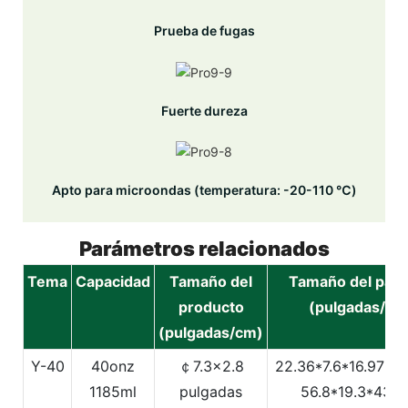
Prueba de fugas
Fuerte dureza
Apto para microondas (temperatura: -20-110 ℃)
Parámetros relacionados
Tema
Capacidad
Tamaño del
Tamaño del paq
producto
(pulgadas/cm
(pulgadas/cm)
Y-40
40onz
￠7.3x2.8
22.36*7.6*16.97Pu
1185ml
pulgadas
56.8*19.3*43.1