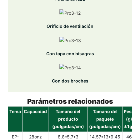
Orificio de ventilación
Con tapa con bisagras
Con dos broches
Parámetros relacionados
Tema
Capacidad
Tamaño del
Tamaño del
Peso
C
producto
paquete
(g/
(pulgadas/cm)
(pulgadas/cm)
±1g)
EP-
28onz
8.8*5.7*3
14.57*13*9.45
46