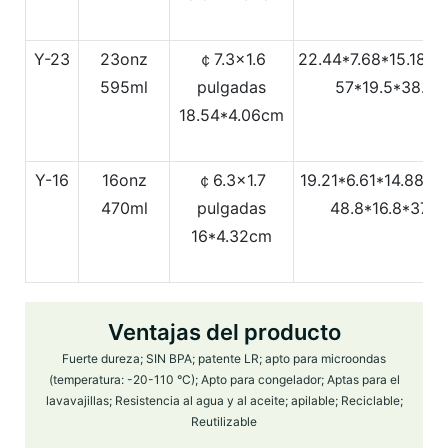
Y-23
23onz
￠7.3x1.6
22.44*7.68*15.18Pu
595ml
pulgadas
57*19.5*38.5
18.54*4.06cm
Y-16
16onz
￠6.3x1.7
19.21*6.61*14.88Pu
470ml
pulgadas
48.8*16.8*37.8
16*4.32cm
Ventajas del producto
Fuerte dureza; SIN BPA; patente LR; apto para microondas
(temperatura: -20-110 °C); Apto para congelador; Aptas para el
lavavajillas; Resistencia al agua y al aceite; apilable; Reciclable;
Reutilizable