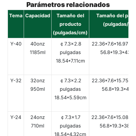
Parámetros relacionados
Tema
Capacidad
Tamaño del
Tamaño del paq
producto
(pulgadas/cm
(pulgadas/cm)
Y-40
40onz
￠7.3x2.8
22.36*7.6*16.97Pu
1185ml
pulgadas
56.8*19.3*43.1
18.54*7.11cm
Y-32
32onz
￠7.3x2.2
22.36*7.6*15.75Pu
950ml
pulgadas
56.8*19.3*40
18.54*5.59cm
Y-24
24onz
￠7.3x1.7
22.36*7.6*15.08Pu
710ml
pulgadas
56.8*19.3*38.3
18.54*4.32cm