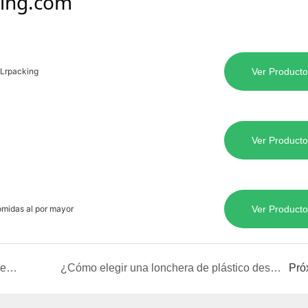
king.com
 Lrpacking
Ver Producto
Ver Producto
omidas al por mayor
Ver Producto
Descifrando la lonchera de plástico PP5: ¿seguridad o peligro?
¿Cómo elegir una lonchera de plástico desechable de una marca?
Pró