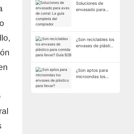
Soluciones de
a
envasado para
aves de corral: La
to
guía completa del
comprador
lo,
¿Son reciclables los
envases de plástico
ión
para comida para
llevar? Guía B2B
ien
¿Son aptos para
microondas los
envases de plástico
para llevar?
e
ral
s