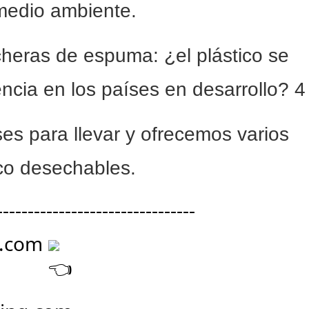
 medio ambiente.
s para llevar y ofrecemos varios
ico desechables.
--------------------------------
g.com