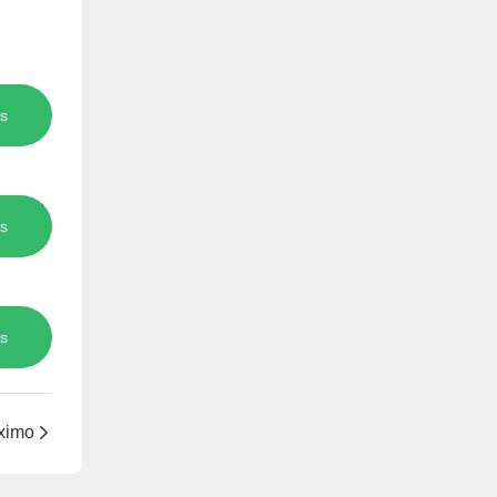
s
s
s
ximo