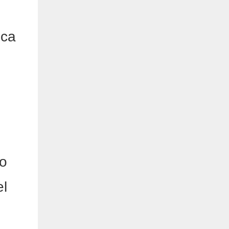
ica
lo
el