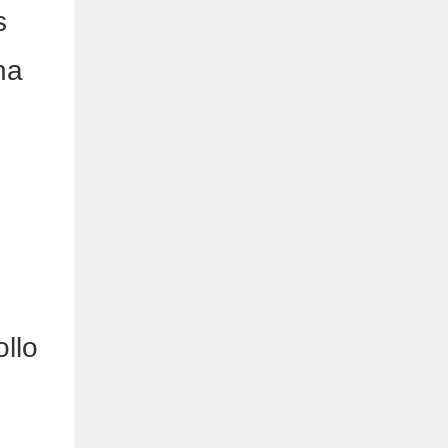
s
na
llo