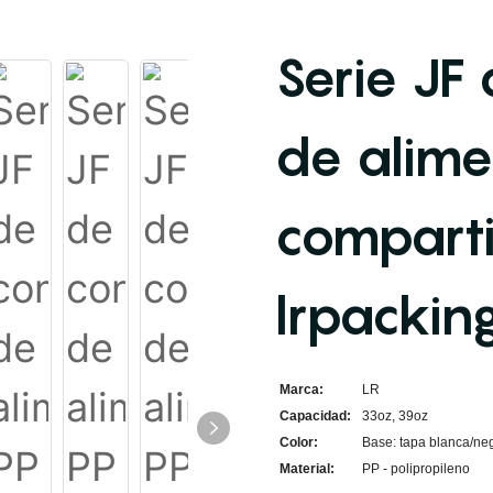
Serie JF
de alime
compart
lrpackin
Marca:
LR
Capacidad:
33oz, 39oz
Color:
Base: tapa blanca/neg
Material:
PP - polipropileno