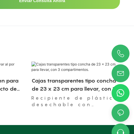
Enviar Consulta Ahora
en para
Cajas transparentes tipo concha
ecto de
de 23 x 23 cm para llevar, con 3
compartimentos.
Recipiente de plástico
desechable con
bisagra, apto para
microondas.