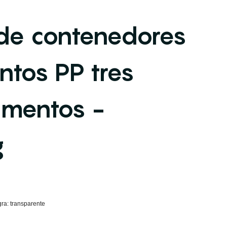
 de contenedores
ntos PP tres
imentos -
g
ra: transparente