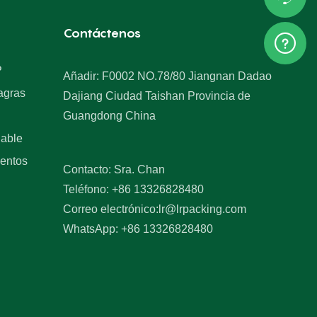
Contáctenos
P
Añadir: F0002 NO.78/80 Jiangnan Dadao
agras
Dajiang Ciudad Taishan Provincia de
Guangdong China
dable
mentos
Contacto: Sra. Chan
Teléfono: +86 13326828480
Correo electrónico:
lr@lrpacking.com
WhatsApp: +86 13326828480