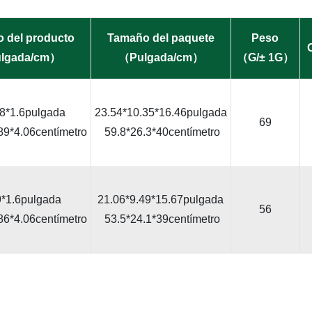
 del producto
Tamaño del paquete
Peso
lgada/cm）
（Pulgada/cm）
（G/± 1G）
.8*1.6pulgada
23.54*10.35*16.46pulgada
69
89*4.06centímetro
59.8*26.3*40centímetro
9*1.6pulgada
21.06*9.49*15.67pulgada
56
86*4.06centímetro
53.5*24.1*39centímetro