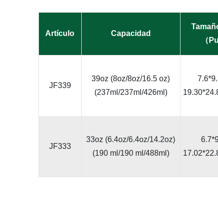
Tamaño
Artículo
Capacidad
（Pu
39oz (8oz/8oz/16.5 oz)
7.6*9
JF339
(237ml/237ml/426ml)
19.30*24.
33oz (6.4oz/6.4oz/14.2oz)
6.7*
JF333
(190 ml/190 ml/488ml)
17.02*22.