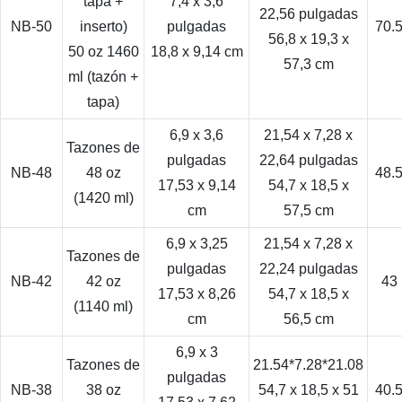
tapa +
7,4 x 3,6
22,56 pulgadas
NB-50
inserto)
pulgadas
70.
56,8 x 19,3 x
50 oz 1460
18,8 x 9,14 cm
57,3 cm
ml (tazón +
tapa)
6,9 x 3,6
21,54 x 7,28 x
Tazones de
pulgadas
22,64 pulgadas
NB-48
48 oz
48.
17,53 x 9,14
54,7 x 18,5 x
(1420 ml)
cm
57,5 ​​cm
6,9 x 3,25
21,54 x 7,28 x
Tazones de
pulgadas
22,24 pulgadas
NB-42
42 oz
43
17,53 x 8,26
54,7 x 18,5 x
(1140 ml)
cm
56,5 cm
6,9 x 3
Tazones de
21.54*7.28*21.08
pulgadas
NB-38
38 oz
54,7 x 18,5 x 51
40.