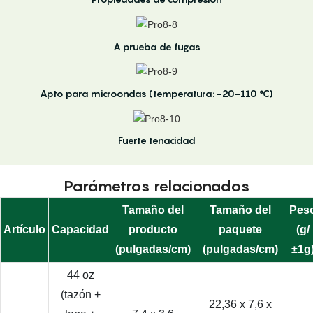
A prueba de fugas
Apto para microondas (temperatura: -20-110 °C)
Fuerte tenacidad
Parámetros relacionados
Tamaño del
Tamaño del
Pes
Artículo
Capacidad
producto
paquete
(g/
(pulgadas/cm)
(pulgadas/cm)
±1g
44 oz
(tazón +
22,36 x 7,6 x