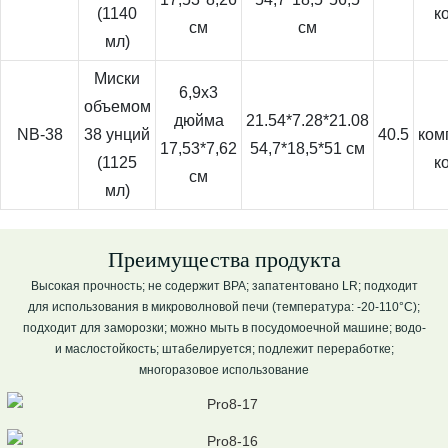
(1140
к
см
см
мл)
Миски
6,9х3
объемом
дюйма
21.54*7.28*21.08
NB-38
38 унций
40.5
ком
17,53*7,62
54,7*18,5*51 см
(1125
к
см
мл)
Преимущества продукта
Высокая прочность; не содержит BPA; запатентовано LR; подходит
для использования в микроволновой печи (температура: -20-110°C);
подходит для заморозки; можно мыть в посудомоечной машине; водо-
и маслостойкость; штабелируется; подлежит переработке;
многоразовое использование