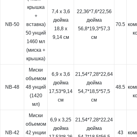
крышка
7,4 x 3,6
22,36*7,6*22,56
+
дюйма
дюйма
NB-50
вставка)
70.5
ком
18,8 x
56,8*19,3*57,3
50 унций
к
9,14 см
см
1460 мл
(миска +
крышка)
Миски
6,9 x 3,6
21,54*7,28*22,64
объемом
дюйма
дюйма
NB-48
48 унций
48.5
ком
17,53*9,14
54,7*18,5*57,5
(1420
к
см
см
мл)
Миски
6,9 x 3,25
21,54*7,28*22,24
объемом
дюйма
дюйма
NB-42
42 унции
43
ком
17,53*8,26
54,7*18,5*56,5