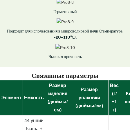
Герметичный
Подходит для использования в микроволновой печи (температура:
-20-110℃).
Высокая прочность
Связанные параметры
Размер
Вес
Размер
изделия
(г/
К
Элемент
Емкость
упаковки
(дюймы/
±1
к
(дюймы/см)
см)
г)
44 унции
(чаша +