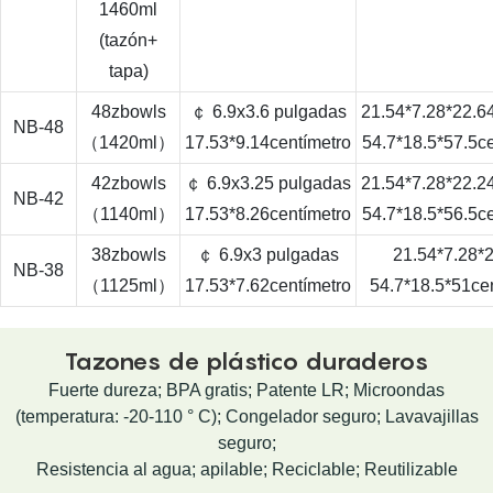
1460ml
(tazón+
tapa)
48zbowls
￠ 6.9x3.6 pulgadas
21.54*7.28*22.6
NB-48
（1420ml）
17.53*9.14centímetro
54.7*18.5*57.5c
42zbowls
￠ 6.9x3.25 pulgadas
21.54*7.28*22.2
NB-42
（1140ml）
17.53*8.26centímetro
54.7*18.5*56.5c
38zbowls
￠ 6.9x3 pulgadas
21.54*7.28*
NB-38
（1125ml）
17.53*7.62centímetro
54.7*18.5*51ce
Tazones de plástico duraderos
Fuerte dureza; BPA gratis; Patente LR; Microondas
(temperatura: -20-110 ° C); Congelador seguro; Lavavajillas
seguro;
Resistencia al agua; apilable; Reciclable; Reutilizable