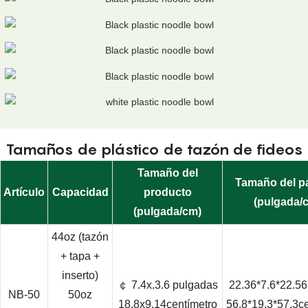
Tamaños de plástico de tazón de fideos
Tamaño del
Tamaño del p
Artículo
Capacidad
producto
(pulgada/
(pulgada/cm)
44oz (tazón
+ tapa +
inserto)
￠ 7.4x.3.6 pulgadas
22.36*7.6*22.5
NB-50
50oz
18.8x9.14centímetro
56.8*19.3*57.3c