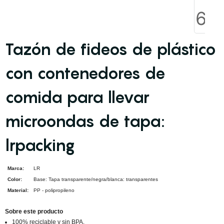
Tazón de fideos de plástico
con contenedores de
comida para llevar
microondas de tapa:
lrpacking
Marca:
LR
Color:
Base: Tapa transparente/negra/blanca: transparentes
Material:
PP - polipropileno
Sobre este producto
100% reciclable y sin BPA.