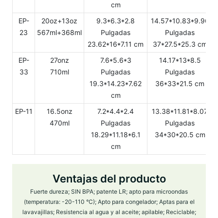
cm
EP-
20oz+13oz
9.3*6.3*2.8
14.57*10.83*9.96
23
567ml+368ml
Pulgadas
Pulgadas
23.62*16*7.11 cm
37*27.5*25.3 cm
EP-
27onz
7.6*5.6*3
14.17*13*8.5
33
710ml
Pulgadas
Pulgadas
19.3*14.23*7.62
36*33*21.5 cm
cm
EP-11
16.5onz
7.2*4.4*2.4
13.38*11.81*8.07
470ml
Pulgadas
Pulgadas
18.29*11.18*6.1
34*30*20.5 cm
cm
Ventajas del producto
Fuerte dureza; SIN BPA; patente LR; apto para microondas
(temperatura: -20-110 °C); Apto para congelador; Aptas para el
lavavajillas; Resistencia al agua y al aceite; apilable; Reciclable;