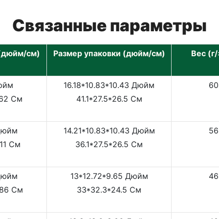
Связанные параметры
(дюйм/см)
Размер упаковки (дюйм/см)
Вес (г/
Дюйм
16.18*10.83*10.43 Дюйм
60
.62 См
41.1*27.5*26.5 См
 Дюйм
14.21*10.83*10.43 Дюйм
56
.11 См
36.1*27.5*26.5 См
 Дюйм
13*12.72*9.65 Дюйм
46
.86 См
33*32.3*24.5 См