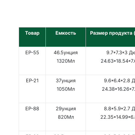
Товар
Емкость
Размер продукта 
EP-55
46.5унция
9.7*7.3*3 
1320Мл
24.63*18.54*7
EP-21
37унция
9.6*6.4*2.8
1050Мл
24.38*16.26*7
EP-88
29унция
8.8*5.9*2.7
820Мл
22.35*14.99*6