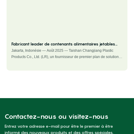
Fabricant leader de contenants alimentaires jetables
dans le cadre de l'IIGHE 2025
Jakarta, Indonésie — Août 2025 — Taishan Changjiang Plastic
Products Co., Ltd. (LR), un fournisseur de premier plan de solutions
d'emballage alimentaire jetables, a participé avec succès à
l'Indonesia International Gift & Houseware Expo (IIGHE) 2025 en
tant qu'exposant.
Contactez-nous ou visitez-nous
Entrez votre adresse e-mail pour être le premier à être
informé des nouveaux produits et des offres spéciales.