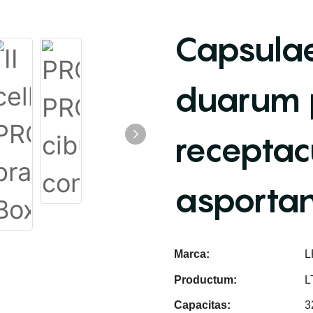
Capsulae
duarum 
receptac
asportan
Marca:
L
Productum:
L
Capacitas:
3