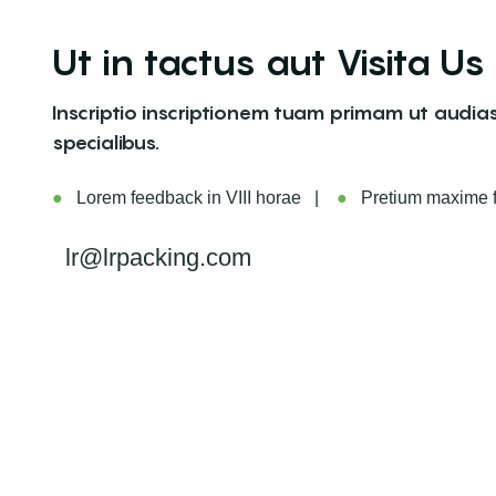
Ut in tactus aut Visita Us
Inscriptio inscriptionem tuam primam ut audias
specialibus.
●
Lorem feedback in VIII horae |
●
Pretium maxime fi
lr@lrpacking.com