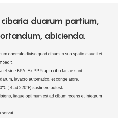
 cibaria duarum partium,
ortandum, abicienda.
um operculo diviso quod cibum in suo spatio claudit et
mpedit.
 et sine BPA. Ex PP 5 apto cibo factae sunt.
darum, lavacro automatico, et congelatore.
0℃ (-4 ad 220℉) sustinere potest.
esistens, itaque optimum est ad cibum recens et integrum
 servat.