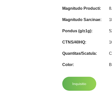
Magnitudo Producti:
8
Magnitudo Sarcinae:
1
Pondus (g/±1g):
5
CTNS/40HQ:
1
Quantitas/Scatula:
C
Color:
B
Inquisitio