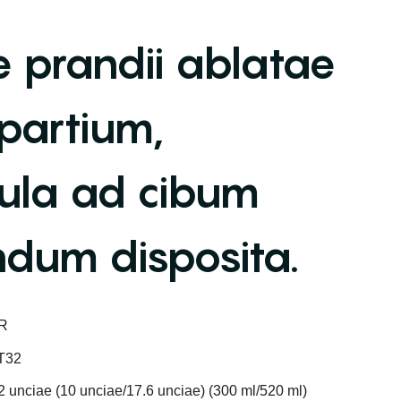
 prandii ablatae
partium,
ula ad cibum
dum disposita.
R
T32
2 unciae (10 unciae/17.6 unciae) (300 ml/520 ml)