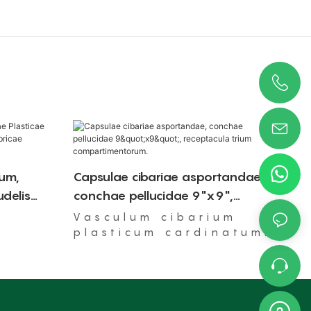
um,
Capsulae cibariae asportandae,
udelis
conchae pellucidae 9"x9",
abricae
receptacula trium
Vasculum cibarium
compartimentorum.
plasticum cardinatum,
aptum ad usum in
furno microondarum,
aptum.