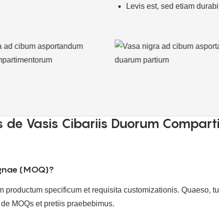
Levis est, sed etiam durabi
s de Vasis Cibariis Duorum Compart
agnae (MOQ)?
 productum specificum et requisita customizationis. Quaeso, t
am de MOQs et pretiis praebebimus.