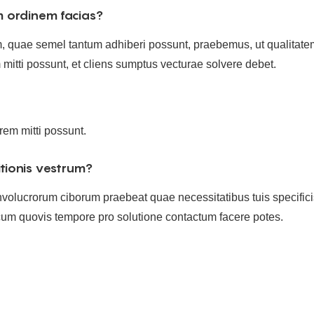
ordinem facias?
m, quae semel tantum adhiberi possunt, praebemus, ut qualitat
mitti possunt, et cliens sumptus vecturae solvere debet.
rem mitti possunt.
tionis vestrum?
 involucrorum ciborum praebeat quae necessitatibus tuis specif
um quovis tempore pro solutione contactum facere potes.