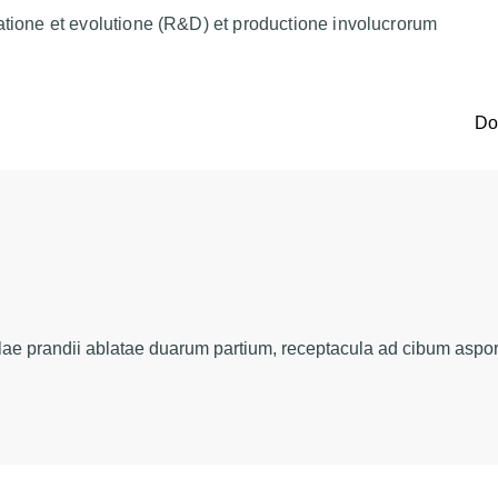
atione et evolutione (R&D) et productione involucrorum
D
ae prandii ablatae duarum partium, receptacula ad cibum aspor