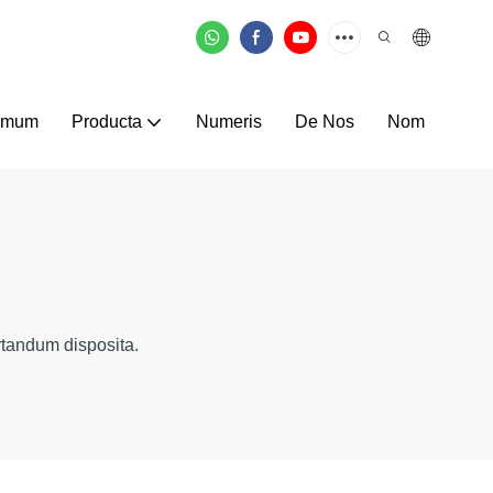
omum
Producta
Numeris
De Nos
Nom
tandum disposita.