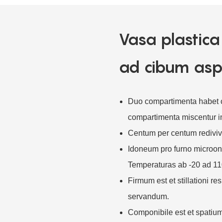
Vasa plastica
ad cibum asp
Duo compartimenta habet c
compartimenta miscentur i
Centum per centum rediviva
Idoneum pro furno microon
Temperaturas ab -20 ad 11
Firmum est et stillationi r
servandum.
Componibile est et spatium