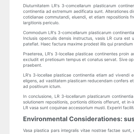
Diuturnitatem LR's 3-comcellarum plasticarum contine
continentia ad extremum aedificata sunt. Alterationes di
cotidianae commutandi, eluendi, et etiam repositionis fr
largitionis periculo.
Commodum LR's 3-comcellarum plasticarum continentia 
Inclusis operculis densis instructus, vasis LR cura est 
patefiat. Haec factura maxime prodest illis qui prandium p
Praeterea, LR's 3-locellae plasticae continentes proin 
excludit et pretiosum tempus et conatus servat. Sive opu
praebent.
LR's 3-locellae plasticae continentia etiam ad vivendi
eligens, ad vastitatem plasticam reducendam confers e
ad positivum ictum.
In conclusione, LR 3-locellarum plasticarum continenti
solutionem repositionis, portionis ditionis offerunt, et 
LR vasa sunt coquinae accessorium musti. Experiri facili
Environmental Considerationes: sus
Vasa plastica pars integralis vitae nostrae factae sunt,