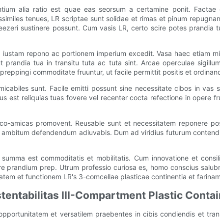
ntium alia ratio est quae eas seorsum a certamine ponit. Factae
ssimiles tenues, LR scriptae sunt solidae et rimas et pinum repugnant
eezeri sustinere possunt. Cum vasis LR, certo scire potes prandia t
iustam repono ac portionem imperium excedit. Vasa haec etiam mi
ut prandia tua in transitu tuta ac tuta sint. Arcae operculae sigillu
reppingi commoditate fruuntur, ut facile permittit positis et ordinandi
amicabiles sunt. Facile emitti possunt sine necessitate cibos in vas
s est reliquias tuas fovere vel recenter cocta refectione in opere 
 eco-amicas promovent. Reusable sunt et necessitatem reponere pos
t ambitum defendendum adiuvabis. Dum ad viridius futurum contendim
a summa est commoditatis et mobilitatis. Cum innovatione et consili
in-ire prandium prep. Utrum professio curiosa es, homo conscius salu
tatem et functionem LR's 3-comcellae plasticae continentia et farina
tentabilitas III-Compartment Plastic Conta
 opportunitatem et versatilem praebentes in cibis condiendis et tra