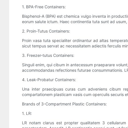
1. BPA-Free Containers:
Bisphenol-A (BPA) est chemica vulgo inventa in productis
eorum salute ictum. Haec continentia tuta sunt ad usum, 
2. Proin-Tutus Containers:
Proin vasa tuta specialiter ordinantur ad altas temperat
sicut tempus servat ac necessitatem adiectis ferculis min
3. Freezer-tutus Containers:
Singuli enim, qui cibum in antecessum praeparare volunt,
accommodandas refectiones futurae consummationis. LR not
4. Leak-Probatur Containers:
Una inter praecipuas curas cum adveniens cibum repo
compartationem plasticam vasis cum operculis securis et 
Brands of 3-Compartment Plastic Containers:
1. LR:
LR notam clarus est propter qualitatem 3 cellularum