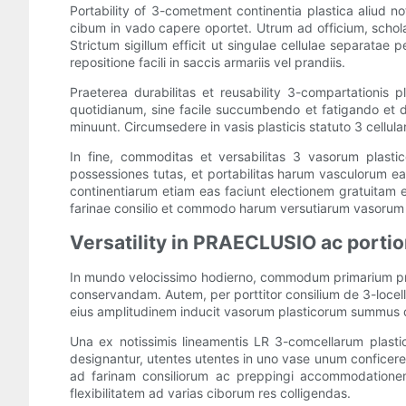
Portability of 3-cometment continentia plastica aliud 
cibum in vado capere oportet. Utrum ad officium, scho
Strictum sigillum efficit ut singulae cellulae separata
repositione facili in saccis armariis vel prandiis.
Praeterea durabilitas et reusability 3-compartationis p
quotidianum, sine facile succumbendo et fatigando et di
minuunt. Circumsedere in vasis plasticis statuto 3 cell
In fine, commoditas et versabilitas 3 vasorum plasti
possessiones tutas, et portabilitas harum vasculorum ea
continentiarum etiam eas faciunt electionem gratuitam e
farinae consilio et commodo harum versutiarum vasorum
Versatility in PRAECLUSIO ac porti
In mundo velocissimo hodierno, commodum primarium pro 
conservandam. Autem, per porttitor consilium de 3-locell
eius amplitudinem inducit vasorum plasticorum summus qua
Una ex notissimis lineamentis LR 3-comcellarum plastic
designantur, utentes utentes in uno vase unum conficer
ad farinam consiliorum ac preppingi accommodationem
flexibilitatem ad varias ciborum res colligendas.