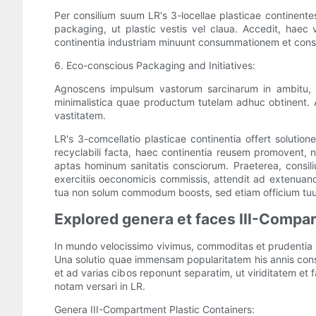
Per consilium suum LR's 3-locellae plasticae continent
packaging, ut plastic vestis vel claua. Accedit, haec 
continentia industriam minuunt consummationem et cons
6. Eco-conscious Packaging and Initiatives:
Agnoscens impulsum vastorum sarcinarum in ambitu, LR 
minimalistica quae productum tutelam adhuc obtinent.
vastitatem.
LR's 3-comcellatio plasticae continentia offert solutio
recyclabili facta, haec continentia reusem promovent, 
aptas hominum sanitatis consciorum. Praeterea, consil
exercitiis oeconomicis commissis, attendit ad extenua
tua non solum commodum boosts, sed etiam officium tuum
Explored genera et faces III-Compa
In mundo velocissimo vivimus, commoditas et prudentia sae
Una solutio quae immensam popularitatem his annis con
et ad varias cibos reponunt separatim, ut viriditatem et 
notam versari in LR.
Genera III-Compartment Plastic Containers: