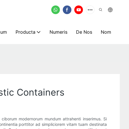
mum
Producta
Numeris
De Nos
Nom
tic Containers
no ciborum modernorum mundum attrahenti inserimus. Si
ntinentia porttitor ad simpliciorem vitam tuam destinata