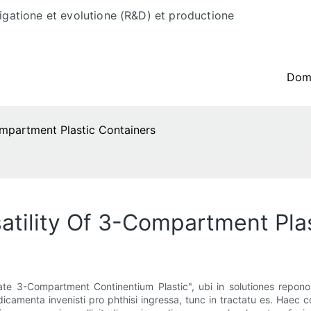
tigatione et evolutione (R&D) et productione
Do
mpartment Plastic Containers
tility Of 3-Compartment Plas
tate 3-Compartment Continentium Plastic", ubi in solutiones repo
camenta invenisti pro phthisi ingressa, tunc in tractatu es. Haec co