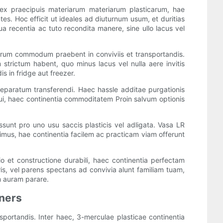
 ex praecipuis materiarum materiarum plasticarum, hae
es. Hoc efficit ut ideales ad diuturnum usum, et duritias
ua recentia ac tuto recondita manere, sine ullo lacus vel
rum commodum praebent in conviviis et transportandis.
m strictum habent, quo minus lacus vel nulla aere invitis
s in fridge aut freezer.
 separatum transferendi. Haec hassle additae purgationis
frui, haec continentia commoditatem Proin salvum optionis
sunt pro uno usu saccis plasticis vel adligata. Vasa LR
us, hae continentia facilem ac practicam viam offerunt
o et constructione durabili, haec continentia perfectam
bris, vel parens spectans ad convivia alunt familiam tuam,
m auram parare.
iners
nsportandis. Inter haec, 3-merculae plasticae continentia