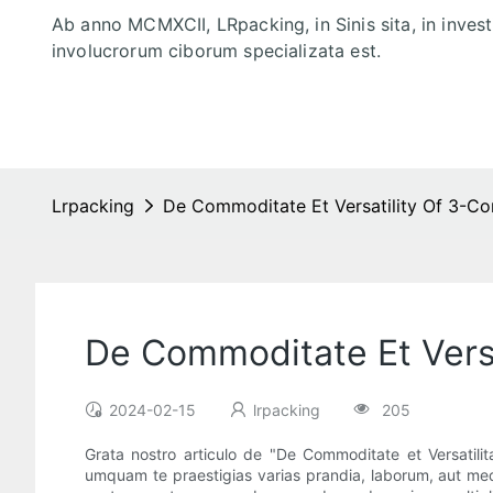
Ab anno MCMXCII, LRpacking, in Sinis sita, in inves
involucrorum ciborum specializata est.
Lrpacking
De Commoditate Et Versatility Of 3-Co
De Commoditate Et Versa
2024-02-15
lrpacking
205
Grata nostro articulo de "De Commoditate et Versatili
umquam te praestigias varias prandia, laborum, aut medi