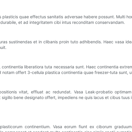
 plasticis quae effectus sanitatis adversae habere possunt. Multi ho
durabile, et ad integritatem cibi intus reconditam conservandam.
uras sustinendas et in clibanis proin tuto adhibendis. Haec vasa ide
uit.
 continentia liberatiora tuta necessaria sunt. Haec continentia ext
am offert 3-cellula plastica continentia quae freezer-tuta sunt, ut v
sitionis vitat, effluat ac redundat. Vasa Leak-probatio optima
sigillo bene designato offert, impediens ne quis lacus et cibus tuus 
 plasticorum continentium. Vasa eorum fiunt ex ciborum graduum