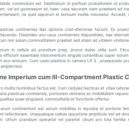
notabile commodum est. Destinatum ut perfluat probationem et prob
lam, vel ad gymnasium sit, haec vasa securam viam praebent ad tr
e permaneant, ne quid saporum et textuum inutile misceatur. Accedi
lasticae continentes illas optionis cost-efectivae faciunt. Ex pra
lacendo. Dissimiles uno-usus continentes disponibiles, hae alterna
ularum non solum commoditatem praebet sed etiam ad vitalem viridiore
corum in cellula ad prandium prep, procul dubio utilia sunt. Fac
s efficiunt essentiale instrumentum singulis conantibus super eorum 
t eco-amicam. Cum vasis plasticis in camera LR 3 , praeparatio pran
 amplectere.
one Imperium cum III-Compartment Plastic 
multis hominibus factus est. Cum cedulas hecticas et vitae ratione
aris plasticae continentia, portionem obtinens ac mobilitatem repono 
litas quae singularis commoditatis et functionis offertur.
arum continentium est eorum mobilitas in reposita et portione tempe
ent refectionem. Unaquaeque cellula opportune amplitudo est ad di
. Utrum prandium operandi vel parandi cibum pro tota familia st