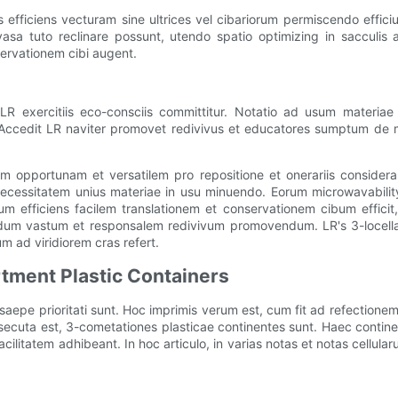
es efficiens vecturam sine ultrices vel cibariorum permiscendo ef
vasa tuto reclinare possunt, utendo spatio optimizing in sacculis 
ervationem cibi augent.
exercitiis eco-consciis committitur. Notatio ad usum materiae ne
 Accedit LR naviter promovet redivivus et educatores sumptum d
nem opportunam et versatilem pro repositione et onerariis considera
necessitatem unius materiae in usu minuendo. Eorum microwavability
ium efficiens facilem translationem et conservationem cibum effici
ndum vastum et responsalem redivivum promovendum. LR's 3-locella
 ad viridiorem cras refert.
rtment Plastic Containers
pe prioritati sunt. Hoc imprimis verum est, cum fit ad refectionem pr
secuta est, 3-cometationes plasticae continentes sunt. Haec contin
facilitatem adhibeant. In hoc articulo, in varias notas et notas cellul