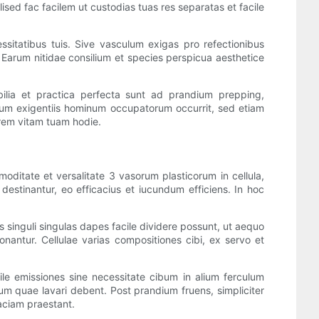
d fac facilem ut custodias tuas res separatas et facile
ssitatibus tuis. Sive vasculum exigas pro refectionibus
o. Earum nitidae consilium et species perspicua aesthetice
bilia et practica perfecta sunt ad prandium prepping,
solum exigentiis hominum occupatorum occurrit, sed etiam
rem vitam tuam hodie.
moditate et versalitate 3 vasorum plasticorum in cellula,
destinantur, eo efficacius et iucundum efficiens. In hoc
 singuli singulas dapes facile dividere possunt, ut aequo
conantur. Cellulae varias compositiones cibi, ex servo et
le emissiones sine necessitate cibum in alium ferculum
um quae lavari debent. Post prandium fruens, simpliciter
aciam praestant.