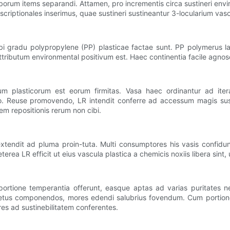
iborum items separandi. Attamen, pro incrementis circa sustineri 
mscriptionales inserimus, quae sustineri sustineantur 3-locularium va
cibi gradu polypropylene (PP) plasticae factae sunt. PP polymerus la
ributum environmental positivum est. Haec continentia facile agnos
 plasticorum est eorum firmitas. Vasa haec ordinantur ad iter
o. Reuse promovendo, LR intendit conferre ad accessum magis su
em repositionis rerum non cibi.
tendit ad pluma proin-tuta. Multi consumptores his vasis confidu
terea LR efficit ut eius vascula plastica a chemicis noxiis libera sint,
n portione temperantia offerunt, easque aptas ad varias puritates
s componendos, mores edendi salubrius fovendum. Cum portione mod
res ad sustinebilitatem conferentes.