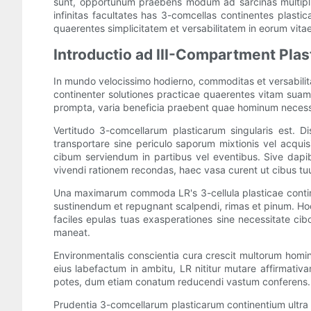
sunt, opportunum praebens modum ad sarcinas multiplic
infinitas facultates has 3-comcellas continentes plas
quaerentes simplicitatem et versabilitatem in eorum vita
Introductio ad III-Compartment Plas
In mundo velocissimo hodierno, commoditas et versabilitas
continenter solutiones practicae quaerentes vitam suam 
prompta, varia beneficia praebent quae hominum necessi
Vertitudo 3-comcellarum plasticarum singularis est. D
transportare sine periculo saporum mixtionis vel acqui
cibum serviendum in partibus vel eventibus. Sive dapi
vivendi rationem recondas, haec vasa curent ut cibus tu
Una maximarum commoda LR's 3-cellula plasticae contin
sustinendum et repugnant scalpendi, rimas et pinum. Ho
faciles epulas tuas exasperationes sine necessitate ci
maneat.
Environmentalis conscientia cura crescit multorum hom
eius labefactum in ambitu, LR nititur mutare affirmativa
potes, dum etiam conatum reducendi vastum conferens.
Prudentia 3-comcellarum plasticarum continentium ultra