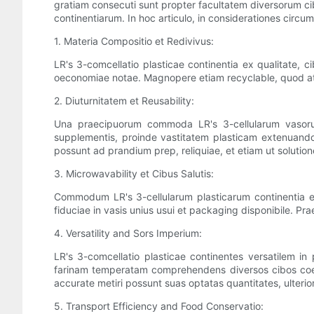
gratiam consecuti sunt propter facultatem diversorum c
continentiarum. In hoc articulo, in considerationes circu
1. Materia Compositio et Redivivus:
LR's 3-comcellatio plasticae continentia ex qualitate, 
oeconomiae notae. Magnopere etiam recyclable, quod att
2. Diuturnitatem et Reusability:
Una praecipuorum commoda LR's 3-cellularum vasorum
supplementis, proinde vastitatem plasticam extenuand
possunt ad prandium prep, reliquiae, et etiam ut solution
3. Microwavability et Cibus Salutis:
Commodum LR's 3-cellularum plasticarum continentia ex
fiduciae in vasis unius usui et packaging disponibile. Prae
4. Versatility and Sors Imperium:
LR's 3-comcellatio plasticae continentes versatilem i
farinam temperatam comprehendens diversos cibos coetu
accurate metiri possunt suas optatas quantitates, ulterio
5. Transport Efficiency and Food Conservatio: