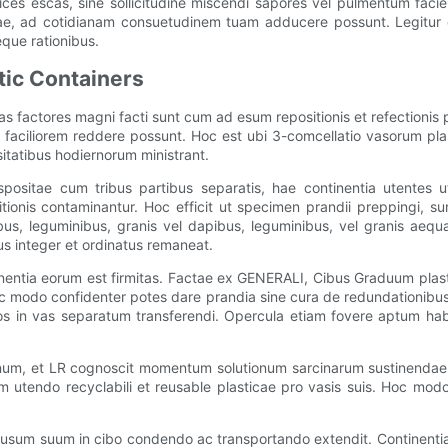
es escas, sine sollicitudine miscendi sapores vel pulmentum facien
ticae, ad cotidianam consuetudinem tuam adducere possunt. Legitur 
eque rationibus.
tic Containers
 factores magni facti sunt cum ad esum repositionis et refectionis pr
faciliorem reddere possunt. Hoc est ubi 3-comcellatio vasorum plast
tatibus hodiernorum ministrant.
ispositae cum tribus partibus separatis, hae continentia utentes
sitionis contaminantur. Hoc efficit ut specimen prandii preppingi
bus, leguminibus, granis vel dapibus, leguminibus, vel granis ae
us integer et ordinatus remaneat.
entia eorum est firmitas. Factae ex GENERALI, Cibus Graduum plas
c modo confidenter potes dare prandia sine cura de redundationibus 
bos in vas separatum transferendi. Opercula etiam fovere aptum hab
inum, et LR cognoscit momentum solutionum sarcinarum sustinendae.
m utendo recyclabili et reusable plasticae pro vasis suis. Hoc modo
 usum suum in cibo condendo ac transportando extendit. Continentia