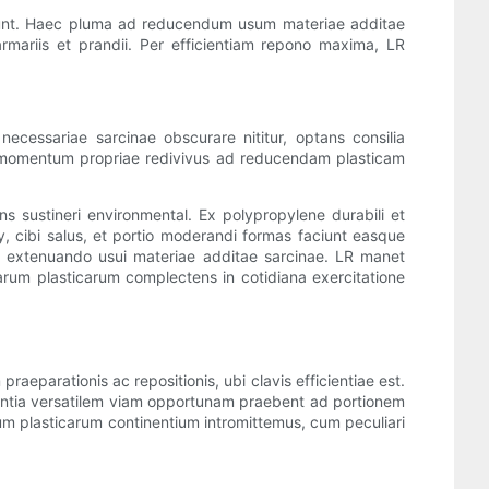
ficiunt. Haec pluma ad reducendum usum materiae additae
armariis et prandii. Per efficientiam repono maxima, LR
cessariae sarcinae obscurare nititur, optans consilia
e momentum propriae redivivus ad reducendam plasticam
ns sustineri environmental. Ex polypropylene durabili et
, cibi salus, et portio moderandi formas faciunt easque
t, extenuando usui materiae additae sarcinae. LR manet
rum plasticarum complectens in cotidiana exercitatione
aeparationis ac repositionis, ubi clavis efficientiae est.
entia versatilem viam opportunam praebent ad portionem
arum plasticarum continentium intromittemus, cum peculiari