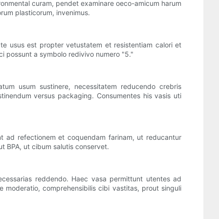
environmental curam, pendet examinare oeco-amicum harum
sorum plasticorum, invenimus.
te usus est propter vetustatem et resistentiam calori et
ci possunt a symbolo redivivo numero "5."
atum usum sustinere, necessitatem reducendo crebris
stinendum versus packaging. Consumentes his vasis uti
nt ad refectionem et coquendam farinam, ut reducantur
 ut BPA, ut cibum salutis conservet.
 necessarias reddendo. Haec vasa permittunt utentes ad
eratio, comprehensibilis cibi vastitas, prout singuli