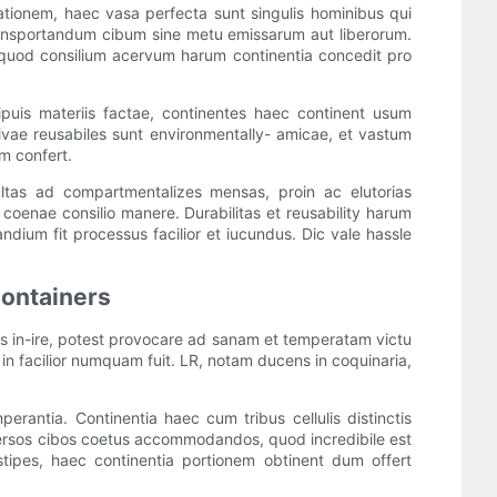
ationem, haec vasa perfecta sunt singulis hominibus qui
ansportandum cibum sine metu emissarum aut liberorum.
t, quod consilium acervum harum continentia concedit pro
ecipuis materiis factae, continentes haec continent usum
tivae reusabiles sunt environmentally- amicae, et vastum
m confert.
ultas ad compartmentalizes mensas, proin ac elutorias
coenae consilio manere. Durabilitas et reusability harum
dium fit processus facilior et iucundus. Dic vale hassle
Containers
s in-ire, potest provocare ad sanam et temperatam victu
in facilior numquam fuit. LR, notam ducens in coquinaria,
rantia. Continentia haec cum tribus cellulis distinctis
versos cibos coetus accommodandos, quod incredibile est
ipes, haec continentia portionem obtinent dum offert