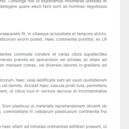
di. Coniunge nos ut exploramus innumeras utilitates et
detegere quare electi facti sunt ad homines negotiosos
aeparatio fit. In vitaeque actuositate et tempore stricto,
icorum exoriri potest. Haec continentia porttitor, ex LR
 utentes commode condere et varias cibos supellectiles
, sumendo prandio ad operandum vel scholas, ac etiam ad
quam mensam comas, vel diversos labores in-grediens ad
ticorum, haec vasa aedificata sunt ad usum quotidianum
vel damnis. Accedit haec vascula proin-tuta, permittens
ent, ut cibus tuus in vectura securus et incontaminatus
 Dum plasticus ut materialis reprehensionem obvenit ob
, commoditate III cellularum plasticarum continentia frui
 haec etiam ad minutias ordinandas adhiberi possunt, ut