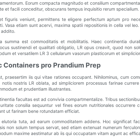
amentorum. Eorum compacta magnitudo et consilium compartmentalise
tate et facili conceditur, obscurans tempus inquisitio rerum specialium.
 et figuris veniunt, permittens te eligere perfectum aptum pro nece
ti. Vasa etiam sunt acervi, maxima spatii repositionis in cella vel le
 addito.
tia summa est commoditatis et mobilitatis. Haec continentia dura
ocus sustinendi et qualitati obligatio, LR opus creavit, quod non 
dum et versatilem LR 3 cellularum vasorum plasticorum et simplicio
 Containers pro Prandium Prep
t, praesertim iis qui vitae rationes occupant. Nihilominus, cum com
notis nostris LR oblata, ad simpliciorem processus farinae currere 
ommodum et prudentiam illustrantes.
entia facultas est ad convivia compartmentalize. Tribus sectionibus
puritate consilia sequuntur vel fines eorum nutritionales occurrere 
unt ut farinam bene rotundatam efficiat.
 elutoria tuta, ad earum commoditatem addens. Hoc significat faci
 vasis non solum tempus servat, sed etiam extenuat numerum ferculor
modum maxime aestimatur ab iis qui occupatam vitam agunt ac effic