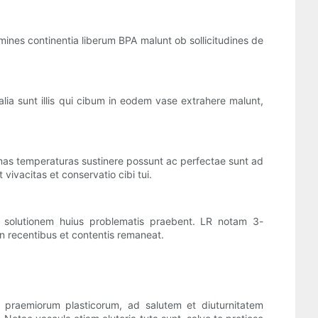
mines continentia liberum BPA malunt ob sollicitudines de
alia sunt illis qui cibum in eodem vase extrahere malunt,
remas temperaturas sustinere possunt ac perfectae sunt ad
ivacitas et conservatio cibi tui.
m solutionem huius problematis praebent. LR notam 3-
in recentibus et contentis remaneat.
 praemiorum plasticorum, ad salutem et diuturnitatem