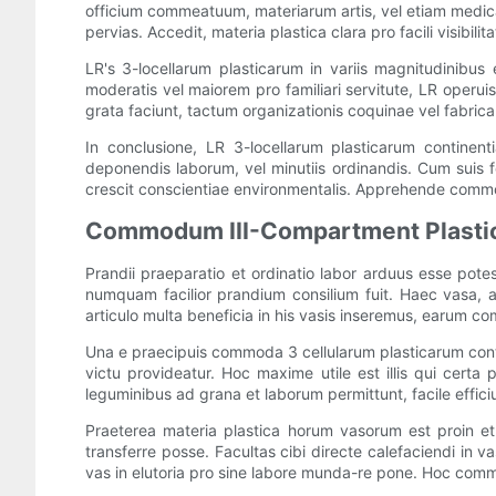
officium commeatuum, materiarum artis, vel etiam medic
pervias. Accedit, materia plastica clara pro facili visibili
LR's 3-locellarum plasticarum in variis magnitudinibus
moderatis vel maiorem pro familiari servitute, LR operuis
grata faciunt, tactum organizationis coquinae vel fabrica
In conclusione, LR 3-locellarum plasticarum continen
deponendis laborum, vel minutiis ordinandis. Cum suis f
crescit conscientiae environmentalis. Apprehende commo
Commodum III-Compartment Plastic
Prandii praeparatio et ordinatio labor arduus esse potes
numquam facilior prandium consilium fuit. Haec vasa, a 
articulo multa beneficia in his vasis inseremus, earum c
Una e praecipuis commoda 3 cellularum plasticarum contin
victu provideatur. Hoc maxime utile est illis qui certa 
leguminibus ad grana et laborum permittunt, facile effici
Praeterea materia plastica horum vasorum est proin et
transferre posse. Facultas cibi directe calefaciendi in
vas in elutoria pro sine labore munda-re pone. Hoc com