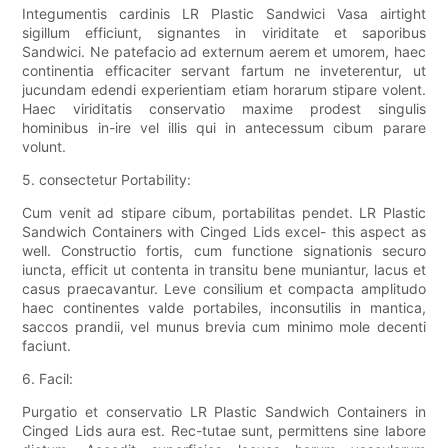
Integumentis cardinis LR Plastic Sandwici Vasa airtight
sigillum efficiunt, signantes in viriditate et saporibus
Sandwici. Ne patefacio ad externum aerem et umorem, haec
continentia efficaciter servant fartum ne inveterentur, ut
jucundam edendi experientiam etiam horarum stipare volent.
Haec viriditatis conservatio maxime prodest singulis
hominibus in-ire vel illis qui in antecessum cibum parare
volunt.
5. consectetur Portability:
Cum venit ad stipare cibum, portabilitas pendet. LR Plastic
Sandwich Containers with Cinged Lids excel- this aspect as
well. Constructio fortis, cum functione signationis securo
iuncta, efficit ut contenta in transitu bene muniantur, lacus et
casus praecavantur. Leve consilium et compacta amplitudo
haec continentes valde portabiles, inconsutilis in mantica,
saccos prandii, vel munus brevia cum minimo mole decenti
faciunt.
6. Facil:
Purgatio et conservatio LR Plastic Sandwich Containers in
Cinged Lids aura est. Rec-tutae sunt, permittens sine labore