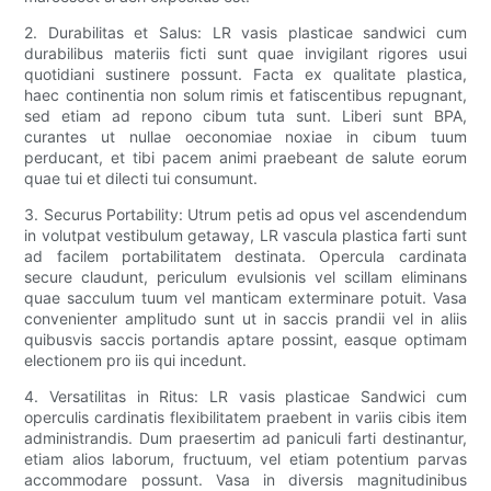
2. Durabilitas et Salus: LR vasis plasticae sandwici cum
durabilibus materiis ficti sunt quae invigilant rigores usui
quotidiani sustinere possunt. Facta ex qualitate plastica,
haec continentia non solum rimis et fatiscentibus repugnant,
sed etiam ad repono cibum tuta sunt. Liberi sunt BPA,
curantes ut nullae oeconomiae noxiae in cibum tuum
perducant, et tibi pacem animi praebeant de salute eorum
quae tui et dilecti tui consumunt.
3. Securus Portability: Utrum petis ad opus vel ascendendum
in volutpat vestibulum getaway, LR vascula plastica farti sunt
ad facilem portabilitatem destinata. Opercula cardinata
secure claudunt, periculum evulsionis vel scillam eliminans
quae sacculum tuum vel manticam exterminare potuit. Vasa
convenienter amplitudo sunt ut in saccis prandii vel in aliis
quibusvis saccis portandis aptare possint, easque optimam
electionem pro iis qui incedunt.
4. Versatilitas in Ritus: LR vasis plasticae Sandwici cum
operculis cardinatis flexibilitatem praebent in variis cibis item
administrandis. Dum praesertim ad paniculi farti destinantur,
etiam alios laborum, fructuum, vel etiam potentium parvas
accommodare possunt. Vasa in diversis magnitudinibus