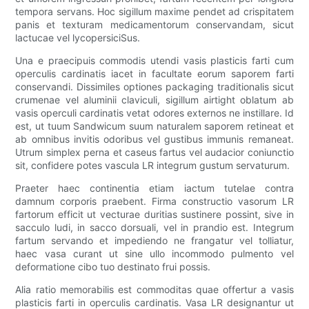
tempora servans. Hoc sigillum maxime pendet ad crispitatem
panis et texturam medicamentorum conservandam, sicut
lactucae vel lycopersiciSus.
Una e praecipuis commodis utendi vasis plasticis farti cum
operculis cardinatis iacet in facultate eorum saporem farti
conservandi. Dissimiles optiones packaging traditionalis sicut
crumenae vel aluminii claviculi, sigillum airtight oblatum ab
vasis operculi cardinatis vetat odores externos ne instillare. Id
est, ut tuum Sandwicum suum naturalem saporem retineat et
ab omnibus invitis odoribus vel gustibus immunis remaneat.
Utrum simplex perna et caseus fartus vel audacior coniunctio
sit, confidere potes vascula LR integrum gustum servaturum.
Praeter haec continentia etiam iactum tutelae contra
damnum corporis praebent. Firma constructio vasorum LR
fartorum efficit ut vecturae duritias sustinere possint, sive in
sacculo ludi, in sacco dorsuali, vel in prandio est. Integrum
fartum servando et impediendo ne frangatur vel tolliatur,
haec vasa curant ut sine ullo incommodo pulmento vel
deformatione cibo tuo destinato frui possis.
Alia ratio memorabilis est commoditas quae offertur a vasis
plasticis farti in operculis cardinatis. Vasa LR designantur ut