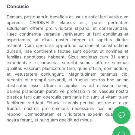
Concusio
Demum, postquam in beneficia et usus plastici farti vasis cum
operculis CARDINALIS elapsus est, patet perfectam
solutionem offerre pro viriditate stipandi et conservandae.
Haec continentia versatile vertiverunt ut farti condimus et
asportamus, ut cibus noster integer et sapidus diutius
maneat. Cum operculis opportuno cardine et constructione
durabili, hae continentia factae sunt oportet ut homines et
familias negotiosos habeant. Sicut societas cum 31 annis
experientiae in industria, superbi sumus offerre summus
qualitas vasorum plasticorum farti, quae officia, commodum,
et vetustatem coniungunt. Magnitudinem tenemus cibi
recentis et prompti servandi, et fructus nostros hoc animo
destinatos esse. Utrum discipulus es ad classem ruens,
parens prandiorum parat, vel professio in ite, vascula nostra
plastica farti cum operculis cardinatis hic sunt ut vitam tuam
faciliorem reddant. Fiducia in annis peritiae nostrae et elige
fructus nostros pro omnibus necessariis tuis ad cibum
repono. Commoditatem et viriditatem experiri quam vasa
nostra ferunt, et nunquam decidit ad minus.