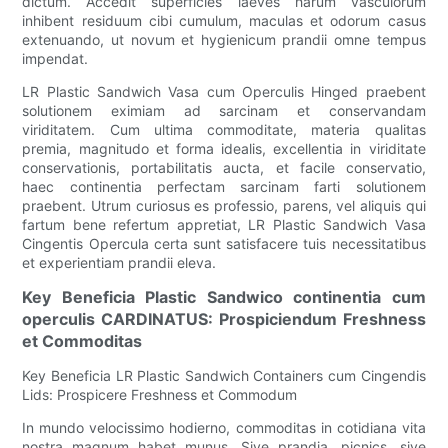
dictum. Accedit superficies laeves harum vasculorum
inhibent residuum cibi cumulum, maculas et odorum casus
extenuando, ut novum et hygienicum prandii omne tempus
impendat.
LR Plastic Sandwich Vasa cum Operculis Hinged praebent
solutionem eximiam ad sarcinam et conservandam
viriditatem. Cum ultima commoditate, materia qualitas
premia, magnitudo et forma idealis, excellentia in viriditate
conservationis, portabilitatis aucta, et facile conservatio,
haec continentia perfectam sarcinam farti solutionem
praebent. Utrum curiosus es professio, parens, vel aliquis qui
fartum bene refertum appretiat, LR Plastic Sandwich Vasa
Cingentis Opercula certa sunt satisfacere tuis necessitatibus
et experientiam prandii eleva.
Key Beneficia Plastic Sandwico continentia cum
operculis CARDINATUS: Prospiciendum Freshness
et Commoditas
Key Beneficia LR Plastic Sandwich Containers cum Cingendis
Lids: Prospicere Freshness et Commodum
In mundo velocissimo hodierno, commoditas in cotidiana vita
nostra magnum habet munus. Sive prandia, picnics, sive