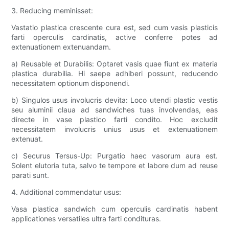
3. Reducing meminisset:
Vastatio plastica crescente cura est, sed cum vasis plasticis
farti operculis cardinatis, active conferre potes ad
extenuationem extenuandam.
a) Reusable et Durabilis: Optaret vasis quae fiunt ex materia
plastica durabilia. Hi saepe adhiberi possunt, reducendo
necessitatem optionum disponendi.
b) Singulos usus involucris devita: Loco utendi plastic vestis
seu aluminii claua ad sandwiches tuas involvendas, eas
directe in vase plastico farti condito. Hoc excludit
necessitatem involucris unius usus et extenuationem
extenuat.
c) Securus Tersus-Up: Purgatio haec vasorum aura est.
Solent elutoria tuta, salvo te tempore et labore dum ad reuse
parati sunt.
4. Additional commendatur usus:
Vasa plastica sandwich cum operculis cardinatis habent
applicationes versatiles ultra farti condituras.