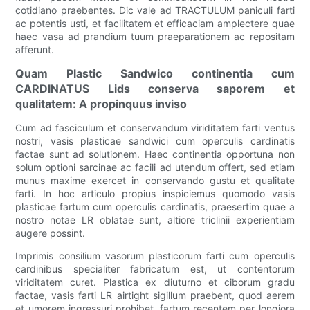
cotidiano praebentes. Dic vale ad TRACTULUM paniculi farti
ac potentis usti, et facilitatem et efficaciam amplectere quae
haec vasa ad prandium tuum praeparationem ac repositam
afferunt.
Quam Plastic Sandwico continentia cum
CARDINATUS Lids conserva saporem et
qualitatem: A propinquus inviso
Cum ad fasciculum et conservandum viriditatem farti ventus
nostri, vasis plasticae sandwici cum operculis cardinatis
factae sunt ad solutionem. Haec continentia opportuna non
solum optioni sarcinae ac facili ad utendum offert, sed etiam
munus maxime exercet in conservando gustu et qualitate
farti. In hoc articulo propius inspiciemus quomodo vasis
plasticae fartum cum operculis cardinatis, praesertim quae a
nostro notae LR oblatae sunt, altiore triclinii experientiam
augere possint.
Imprimis consilium vasorum plasticorum farti cum operculis
cardinibus specialiter fabricatum est, ut contentorum
viriditatem curet. Plastica ex diuturno et ciborum gradu
factae, vasis farti LR airtight sigillum praebent, quod aerem
et umorem ingressuri prohibet, fartum recentem per longiora