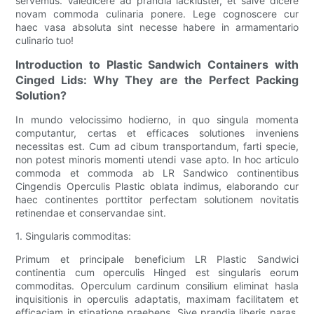
servemus. Valedicere ad prandia lackluster, et salve dicere
novam commoda culinaria ponere. Lege cognoscere cur
haec vasa absoluta sint necesse habere in armamentario
culinario tuo!
Introduction to Plastic Sandwich Containers with
Cinged Lids: Why They are the Perfect Packing
Solution?
In mundo velocissimo hodierno, in quo singula momenta
computantur, certas et efficaces solutiones inveniens
necessitas est. Cum ad cibum transportandum, farti specie,
non potest minoris momenti utendi vase apto. In hoc articulo
commoda et commoda ab LR Sandwico continentibus
Cingendis Operculis Plastic oblata indimus, elaborando cur
haec continentes porttitor perfectam solutionem novitatis
retinendae et conservandae sint.
1. Singularis commoditas:
Primum et principale beneficium LR Plastic Sandwici
continentia cum operculis Hinged est singularis eorum
commoditas. Operculum cardinum consilium eliminat hasla
inquisitionis in operculis adaptatis, maximam facilitatem et
efficaciam in stipatione praebens. Sive prandia liberis paras,