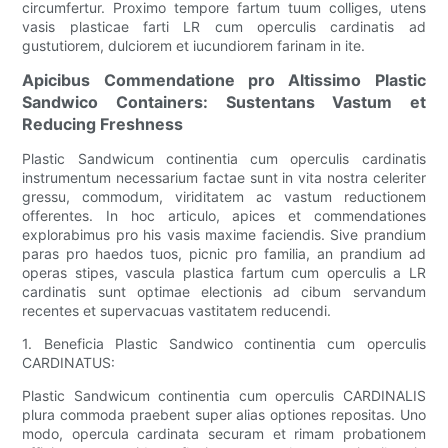
circumfertur. Proximo tempore fartum tuum colliges, utens
vasis plasticae farti LR cum operculis cardinatis ad
gustutiorem, dulciorem et iucundiorem farinam in ite.
Apicibus Commendatione pro Altissimo Plastic
Sandwico Containers: Sustentans Vastum et
Reducing Freshness
Plastic Sandwicum continentia cum operculis cardinatis
instrumentum necessarium factae sunt in vita nostra celeriter
gressu, commodum, viriditatem ac vastum reductionem
offerentes. In hoc articulo, apices et commendationes
explorabimus pro his vasis maxime faciendis. Sive prandium
paras pro haedos tuos, picnic pro familia, an prandium ad
operas stipes, vascula plastica fartum cum operculis a LR
cardinatis sunt optimae electionis ad cibum servandum
recentes et supervacuas vastitatem reducendi.
1. Beneficia Plastic Sandwico continentia cum operculis
CARDINATUS:
Plastic Sandwicum continentia cum operculis CARDINALIS
plura commoda praebent super alias optiones repositas. Uno
modo, opercula cardinata securam et rimam probationem