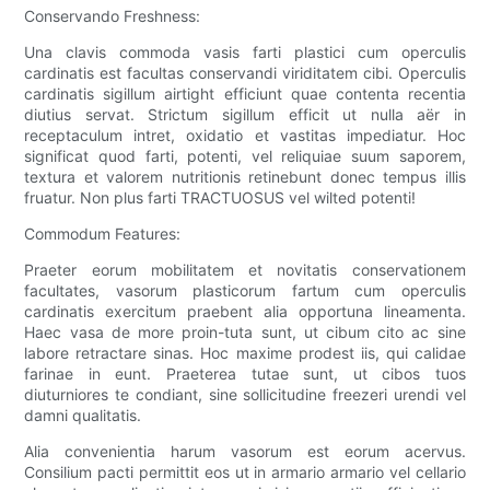
Conservando Freshness:
Una clavis commoda vasis farti plastici cum operculis
cardinatis est facultas conservandi viriditatem cibi. Operculis
cardinatis sigillum airtight efficiunt quae contenta recentia
diutius servat. Strictum sigillum efficit ut nulla aër in
receptaculum intret, oxidatio et vastitas impediatur. Hoc
significat quod farti, potenti, vel reliquiae suum saporem,
textura et valorem nutritionis retinebunt donec tempus illis
fruatur. Non plus farti TRACTUOSUS vel wilted potenti!
Commodum Features:
Praeter eorum mobilitatem et novitatis conservationem
facultates, vasorum plasticorum fartum cum operculis
cardinatis exercitum praebent alia opportuna lineamenta.
Haec vasa de more proin-tuta sunt, ut cibum cito ac sine
labore retractare sinas. Hoc maxime prodest iis, qui calidae
farinae in eunt. Praeterea tutae sunt, ut cibos tuos
diuturniores te condiant, sine sollicitudine freezeri urendi vel
damni qualitatis.
Alia convenientia harum vasorum est eorum acervus.
Consilium pacti permittit eos ut in armario armario vel cellario