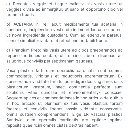
a) Recentes veggie et tingue calices: his vasis utere ut
veggies divisa ac immergitur, ut sano et opportuno cibo vel
prandio fruaris.
b) ACETARIA in Ire: Iacuit medicamenta tua acetaria in
continente, incipiendo a vestiendo in imo et lactuca superne,
ut nova ingredientia custodiant. Cum ad edendum paratus,
sem et simpliciter iactare et refectione portabili fruere.
c) Prandium Prep: his vasis utere ad cibos praeparandos ac
repono portiones coctae, ut te sine labore disponas ac
salubribus conviviis per septimanam gaudeas.
Vasa plastica farti cum operculis cardinatis sunt summa
commoditatis, viriditatis et reductionis excrementorum. Ex
conservanda viriditate farti tui ad redigendos singulares usus
plasticorum vastorum, haec continentia perfecta sunt
solutionis vitae curiosae et environmentally- consciae.
Sequere apices et commendationes in hoc articulo de quibus
in hoc articulo ut plurìmum ex tuis vasis plasticis fartum
faceres et conviviis liberas hassle viriditate conservatis,
omnia sustineri comprehendens. Elige LR vascula plastica
Sandwici cum operculis cardinatis pro optione optima
reposita quae ricini omnes cistas dextras habent.