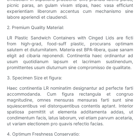
picnic paras, an gulam vivam stipas, haec vasa efficiunt
experientiam liberorum accentus cum mechanismo sine
labore aperiendi et claudendi.
2. Premium Quality Material:
LR Plastic Sandwich Containers with Cinged Lids are ficti
from high-grad, food-suff plastic, procurans optimam
salutem et diuturnitatem. Materia est BPA-libera, quae sanam
eligit ad cibaria reponendi. Continentia haec ordinantur ad
usum quotidianum lapsum et lacrimam sustinendum,
promittentes usum diuturnum sine compromisso de qualitate.
3. Specimen Size et figura:
Haec continentia LR nominatim designantur ad perfecte farti
accommodanda. Cum figura rectangula et congruo
magnitudine, omnes mensuras mensuras farti sunt sine
squiescentibus vel distorquentibus contentis aptant. Interior
spatiosa permittit ut elementa additamenta addas, ut
condimentum facis, latus laborum, vel etiam parvum acetaria,
ut variam electionem pro quavis refectio facias.
4. Optimum Freshness Conservatio: