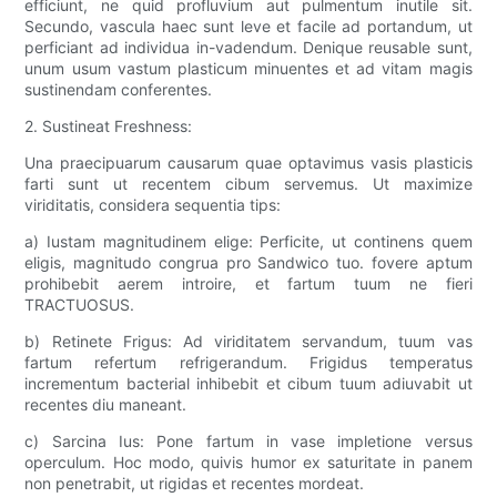
efficiunt, ne quid profluvium aut pulmentum inutile sit.
Secundo, vascula haec sunt leve et facile ad portandum, ut
perficiant ad individua in-vadendum. Denique reusable sunt,
unum usum vastum plasticum minuentes et ad vitam magis
sustinendam conferentes.
2. Sustineat Freshness:
Una praecipuarum causarum quae optavimus vasis plasticis
farti sunt ut recentem cibum servemus. Ut maximize
viriditatis, considera sequentia tips:
a) Iustam magnitudinem elige: Perficite, ut continens quem
eligis, magnitudo congrua pro Sandwico tuo. fovere aptum
prohibebit aerem introire, et fartum tuum ne fieri
TRACTUOSUS.
b) Retinete Frigus: Ad viriditatem servandum, tuum vas
fartum refertum refrigerandum. Frigidus temperatus
incrementum bacterial inhibebit et cibum tuum adiuvabit ut
recentes diu maneant.
c) Sarcina Ius: Pone fartum in vase impletione versus
operculum. Hoc modo, quivis humor ex saturitate in panem
non penetrabit, ut rigidas et recentes mordeat.