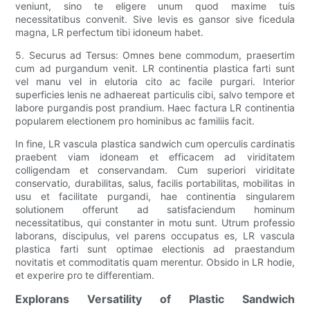
veniunt, sino te eligere unum quod maxime tuis
necessitatibus convenit. Sive levis es gansor sive ficedula
magna, LR perfectum tibi idoneum habet.
5. Securus ad Tersus: Omnes bene commodum, praesertim
cum ad purgandum venit. LR continentia plastica farti sunt
vel manu vel in elutoria cito ac facile purgari. Interior
superficies lenis ne adhaereat particulis cibi, salvo tempore et
labore purgandis post prandium. Haec factura LR continentia
popularem electionem pro hominibus ac familiis facit.
In fine, LR vascula plastica sandwich cum operculis cardinatis
praebent viam idoneam et efficacem ad viriditatem
colligendam et conservandam. Cum superiori viriditate
conservatio, durabilitas, salus, facilis portabilitas, mobilitas in
usu et facilitate purgandi, hae continentia singularem
solutionem offerunt ad satisfaciendum hominum
necessitatibus, qui constanter in motu sunt. Utrum professio
laborans, discipulus, vel parens occupatus es, LR vascula
plastica farti sunt optimae electionis ad praestandum
novitatis et commoditatis quam merentur. Obsido in LR hodie,
et experire pro te differentiam.
Explorans Versatility of Plastic Sandwich