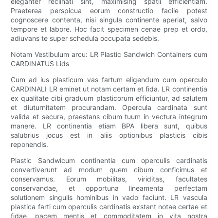
eleganter reclinati sint, maximising spatii efficientiam.
Praeterea perspicua eorum constructio facile potest
cognoscere contenta, nisi singula continente aperiat, salvo
tempore et labore. Hoc facit specimen cenae prep et ordo,
adiuvans te super schedula occupata sedebis.
Notam Vestibulum arcu: LR Plastic Sandwich Containers cum
CARDINATUS Lids
Cum ad ius plasticum vas fartum eligendum cum operculo
CARDINALI LR eminet ut notam certam et fida. LR continentia
ex qualitate cibi graduum plasticorum efficiuntur, ad salutem
et diuturnitatem procurandam. Opercula cardinata sunt
valida et secura, praestans cibum tuum in vectura integrum
manere. LR continentia etiam BPA libera sunt, quibus
salubrius jocus est in aliis optionibus plasticis cibis
reponendis.
Plastic Sandwicum continentia cum operculis cardinatis
convertiverunt ad modum quem cibum conficimus et
conservamus. Eorum mobilitas, viriditas, facultates
conservandae, et opportuna lineamenta perfectam
solutionem singulis hominibus in vado faciunt. LR vascula
plastica farti cum operculis cardinatis exstant notae certae et
fidae, pacem mentis et commoditatem in vita nostra