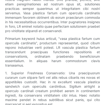
etiam peregrinationes ad nostrum opus sit, solutiones
practicas semper quaerimus ut integritatem cibi nostri
servemus. Vasa plastica fartum cum operculis cardinatis
immensam favorem obtinent ob eorum praeclarum commoda
in his necessitatibus occurrentibus. Inter pugnatores insignes
in foro, LR eminet notatio quae perfectam solutionem praebet
pro viriditate stipandi et conservandi.
Primarium keyword huius articuli, "vasa plastica fartum cum
operculis cardinatis", productum repraesentat, quod cibum
repono industriae verti potest. LR vascula plastica fartum
transcendunt praecipuas functiones repositionis et
conservationis, ordinatam praebendo beneficiorum
essentialium. In aliquas harum commodorum clavis
transeamus.
1. Superior Freshness Conservatio: Una praecipuorum
curarum cum stipare farti vel aliis rebus cibariis res novas et
appetibiles custodit. Hac in re excellunt vascula plastica
sandwich cum operculis cardinibus. Sigillum airtight a
operculo cardinali creatum prohibet aerem in continentem
ingredi, ita conservans viriditatem cibi intus. Haec notatio
maxime pendet in rebus subtilibus sicut panis, qui cito
marcescet si aeri expositus est.