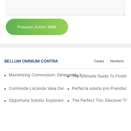
Posuere Autem Misit
BELLUM OMNIUM CONTRA
Cases
Numeris
Maximizing Commodum: Detegendo Ingenium continens Cum 2
The Ultimate Guide To Finding
Commode Locanda Vasa Delicatessen 32 Unciarum Prope Te: 
Perfecta solutio pro Prandium
Opportuna Solutio: Explorans Beneficia Trium Sectio Cibum Con
The Perfect Trio: Discover Th