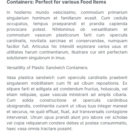
Containers: Perfect for various Food Items
In hodierno mundo velocissimo, commodum primarium
singularium hominum et familiarum evasit. Cum cedulis
occupatus, tempus praeparandi et prandia capienda
provocare potest. Nihilominus ob versatilitatem et
commodum vasorum plasticorum farti cum operculis
cardinatis, novitatis sarcinae et conservandae, numquam
facilior fuit. Articulus hic intendit explorare varios usus et
utilitates harum continentiarum, illustrare cur sint perfectam
solutionem singulorum in imus.
Versatility of Plastic Sandwich Containers:
Vasa plastica sandwich cum operculis cardinatis praebent
singularem mobilitatem cum fit ad cibum repositionis. Ex
stipare farti et adligata ad condendum fructus, holuscula, vel
etiam reliquiae, quae vascula ministrant ad amplis cibaria.
Cum solida constructione et operculis cardinibus
obsignandis, continentia curant ut cibus tuus integer maneat
et securus, ne quid effluat, fluat, aut transversalis contagione
interveniat. Utrum opus prandii alunt pro labore vel scholae
vel copia reliquiarum condere debes ut postea consummatio,
haec vasa omnia tractare possint.