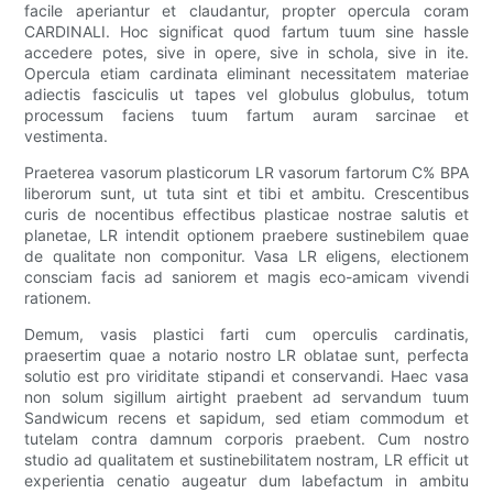
facile aperiantur et claudantur, propter opercula coram
CARDINALI. Hoc significat quod fartum tuum sine hassle
accedere potes, sive in opere, sive in schola, sive in ite.
Opercula etiam cardinata eliminant necessitatem materiae
adiectis fasciculis ut tapes vel globulus globulus, totum
processum faciens tuum fartum auram sarcinae et
vestimenta.
Praeterea vasorum plasticorum LR vasorum fartorum C% BPA
liberorum sunt, ut tuta sint et tibi et ambitu. Crescentibus
curis de nocentibus effectibus plasticae nostrae salutis et
planetae, LR intendit optionem praebere sustinebilem quae
de qualitate non componitur. Vasa LR eligens, electionem
consciam facis ad saniorem et magis eco-amicam vivendi
rationem.
Demum, vasis plastici farti cum operculis cardinatis,
praesertim quae a notario nostro LR oblatae sunt, perfecta
solutio est pro viriditate stipandi et conservandi. Haec vasa
non solum sigillum airtight praebent ad servandum tuum
Sandwicum recens et sapidum, sed etiam commodum et
tutelam contra damnum corporis praebent. Cum nostro
studio ad qualitatem et sustinebilitatem nostram, LR efficit ut
experientia cenatio augeatur dum labefactum in ambitu