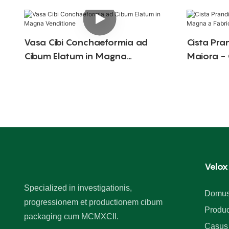
Vasa Cibi Conchaeformia ad
Cista Pran
Cibum Elatum in Magna
Maiora -
Venditione
Fabricato
Velox
Specialized in investigationis,
Domu
progressionem et productionem cibum
Produc
packaging cum MCMXCII.
Casus