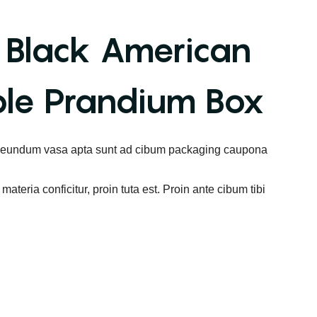
s Black American
ble Prandium Box
d eundum vasa apta sunt ad cibum packaging caupona
teria conficitur, proin tuta est. Proin ante cibum tibi