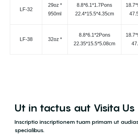
29oz *
8.8*6.1*1.7Pons
18.7*
LF-32
950ml
22.4*15.5*4.35cm
47.
8.8*6.1*2Pons
18.7*
LF-38
32oz *
22.35*15.5*5.08cm
47
Ut in tactus aut Visita Us
Inscriptio inscriptionem tuam primam ut audias
specialibus.