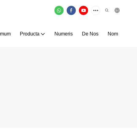
omum
Producta
Numeris
De Nos
Nom