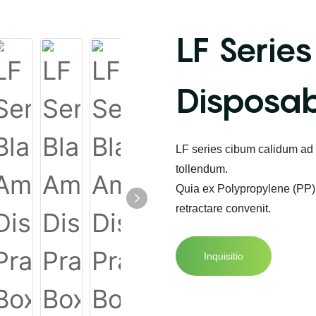
LF Serie
Disposa
LF series cibum calidum a
tollendum.
Quia ex Polypropylene (PP) ma
retractare convenit.
Inquisitio