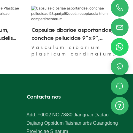
um,
Capsulae cibariae asportandae,
udelis
conchae pellucidae 9"x9",
abricae
receptacula trium
Vasculum cibarium
compartimentorum.
plasticum cardinatum,
aptum ad usum in
furno microondarum,
aptum.
Contacta nos
Add: F0002 NO.78/80 Jiangnan Dadao
m
Dajiang Oppidum Taishan urbs Guangdong
Provinciae Sinarum