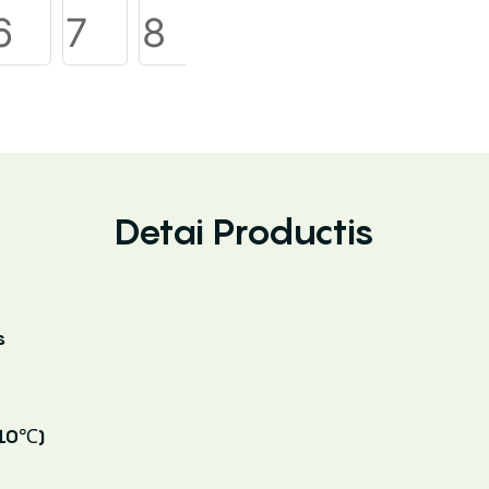
Detai Productis
s
110℃)