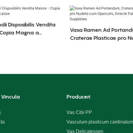
dii Disposibilis Vendita
Vasa Ramen Ad Portand
 Copia Magna a
Craterae Plasticae pro N
re
cum Operculis, Directe F
Suppletae.
 Vincula
Produceri
s
Vas Cibi PP
ta
Vasculum plasticum cardinatu
Vas Delicatessen