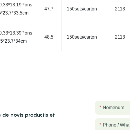
9.33*13.19Pons
47.7
150sets/carton
2113
5*23.7*33.5cm
9.33*13.39Pons
48.5
150sets/carton
2113
.5*23.7*34cm
Nomenum
 de novis productis et
Phone / Wha