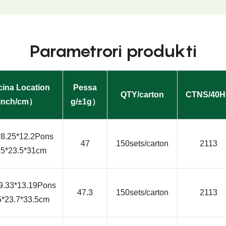
Parametrori produkti
cina Location
Pessa
QTY/carton
CTNS/40
inch/cm）
g/±1g）
*8.25*12.2Pons
47
150sets/carton
2113
.5*23.5*31cm
9.33*13.19Pons
47.3
150sets/carton
2113
5*23.7*33.5cm