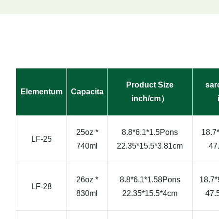
Product Size
sar
Elementum
Capacita
inch/cm）
25oz *
8.8*6.1*1.5Pons
18.7
LF-25
740ml
22.35*15.5*3.81cm
47
26oz *
8.8*6.1*1.58Pons
18.7*
LF-28
830ml
22.35*15.5*4cm
47.