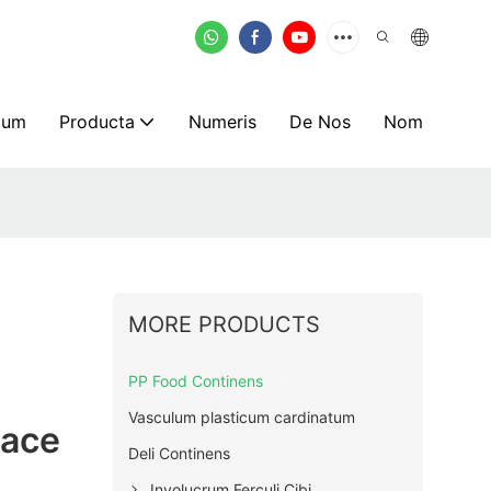
mum
Producta
Numeris
De Nos
Nom
MORE PRODUCTS
s
PP Food Continens
Vasculum plasticum cardinatum
lace
Deli Continens
Involucrum Ferculi Cibi