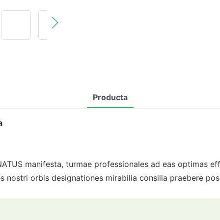
Producta
a
US manifesta, turmae professionales ad eas optimas effic
signes nostri orbis designationes mirabilia consilia praebere