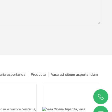
baria asportanda
Producta
Vasa ad cibum asportandum