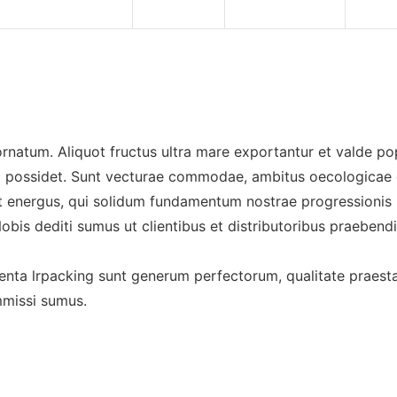
rnatum. Aliquot fructus ultra mare exportantur et valde pop
possidet. Sunt vecturae commodae, ambitus oecologicae el
t energus, qui solidum fundamentum nostrae progressionis 
Nobis dediti sumus ut clientibus et distributoribus praebendi
menta lrpacking sunt generum perfectorum, qualitate praestan
mmissi sumus.