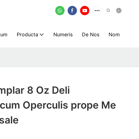
mum
Producta
Numeris
De Nos
Nom
plar 8 Oz Deli
 cum Operculis prope Me
 sale