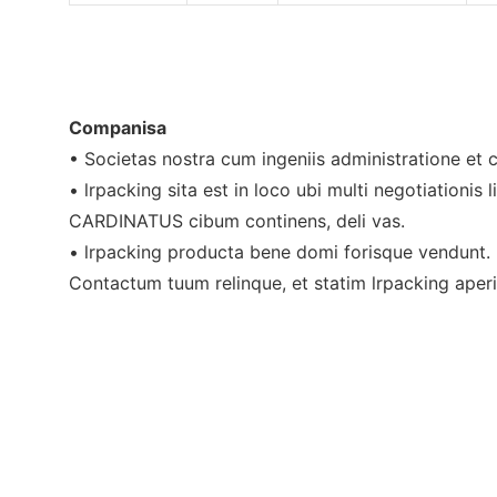
Companisa
• Societas nostra cum ingeniis administratione 
• lrpacking sita est in loco ubi multi negotiationi
CARDINATUS cibum continens, deli vas.
• lrpacking producta bene domi forisque vendunt.
Contactum tuum relinque, et statim lrpacking aper