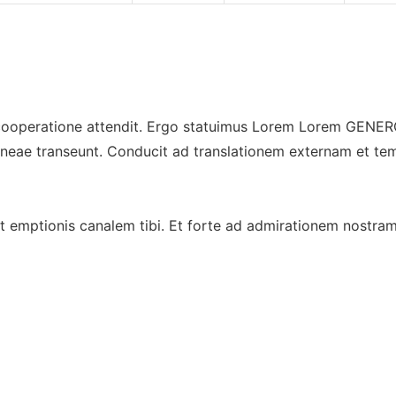
et cooperatione attendit. Ergo statuimus Lorem Lorem GE
s lineae transeunt. Conducit ad translationem externam et te
it emptionis canalem tibi. Et forte ad admirationem nostra