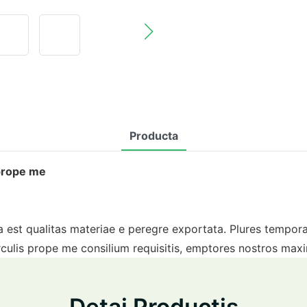
Producta
 prope me
st qualitas materiae e peregre exportata. Plures tempora pr
lis prope me consilium requisitis, emptores nostros maxime
Detai Productis