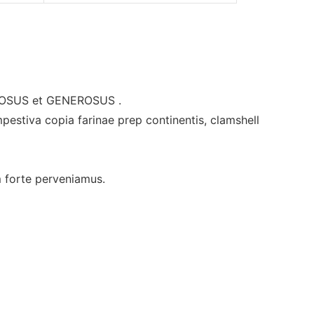
NEROSUS et GENEROSUS .
mpestiva copia farinae prep continentis, clamshell
m forte perveniamus.