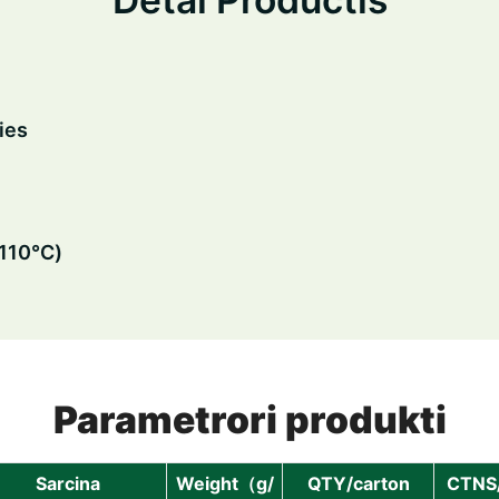
ies
-110℃)
Parametrori produkti
Sarcina
Weight（g/
QTY/carton
CTNS