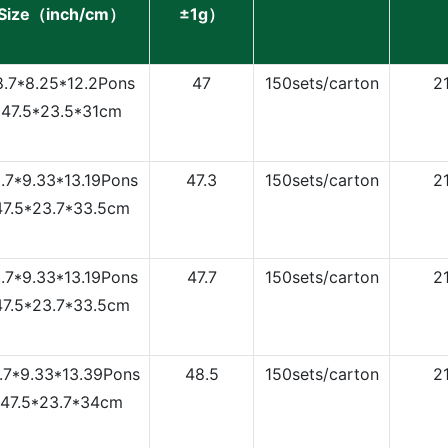
Size（inch/cm）
±1g）
8.7*8.25*12.2Pons
47
150sets/carton
2
47.5*23.5*31cm
8.7*9.33*13.19Pons
47.3
150sets/carton
2
47.5*23.7*33.5cm
8.7*9.33*13.19Pons
47.7
150sets/carton
2
47.5*23.7*33.5cm
.7*9.33*13.39Pons
48.5
150sets/carton
2
47.5*23.7*34cm