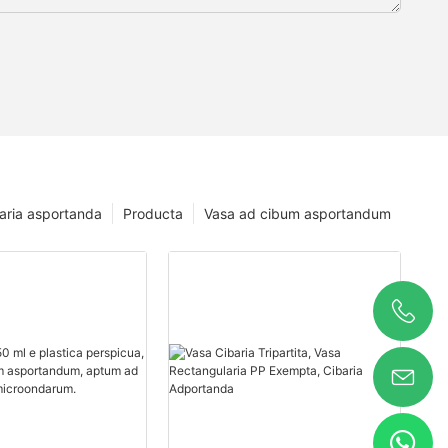
baria asportanda
Producta
Vasa ad cibum asportandum