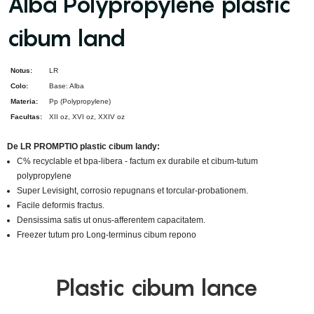
Alba Polypropylene plastic
cibum land
Notus:
LR
Colo:
Base: Alba
Materia:
Pp (Polypropylene)
Facultas:
XII oz, XVI oz, XXIV oz
De LR PROMPTIO plastic cibum landy:
C% recyclable et bpa-libera - factum ex durabile et cibum-tutum
polypropylene
Super Levisight, corrosio repugnans et torcular-probationem.
Facile deformis fractus.
Densissima satis ut onus-afferentem capacitatem.
Freezer tutum pro Long-terminus cibum repono
Plastic cibum lance