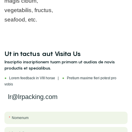
magis cibum,
vegetabilis, fructus,
seafood, etc.
Ut in tactus aut Visita Us
Inscriptio inscriptionem tuam primam ut audias de novis
productis et specialibus.
●
Lorem feedback in VIII horae |
●
Pretium maxime fieri potest pro
vobis
lr@lrpacking.com
Nomenum