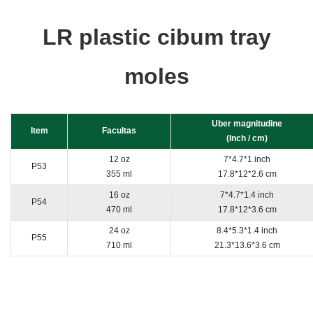
LR plastic cibum tray
moles
Uber magnitudine
Item
Facultas
(Inch / cm)
12 oz
7*4.7*1 inch
P53
355 ml
17.8*12*2.6 cm
16 oz
7*4.7*1.4 inch
P54
470 ml
17.8*12*3.6 cm
24 oz
8.4*5.3*1.4 inch
P55
710 ml
21.3*13.6*3.6 cm