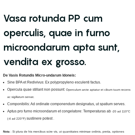
Vasa rotunda PP cum
operculis, quae in furno
microondarum apta sunt,
vendita ex grosso.
De Vasis Rotundis Micro-undarum Idoneis:
Sine BPA et Redivivus: Ex polypropyleno esculenti factus.
Opercula quae stillant non possunt:
​​Operculum arcte aptatur et cibum tuum recens
ac sigillatum servat.
Componibilis: Ad ordinate componendum designatus, ut spatium serves.
Aptus pro furno microondarum et congelatore: Temperaturas ab
-20 ad 110°C
sustinere potest
(-4 ad 220°F)
.
Nota
: Si plura de his mercibus scire vis, ut quantitates minimae ordinis, pretia, optiones