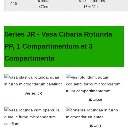
16 unciae
6.3 x 1.7 pollices
Y-16
470ml
16*4.32cm
Series JR - Vasa Cibaria Rotunda
PP, 1 Compartimentum et 3
Compartimenta
Series JR
JR-348
JR-30