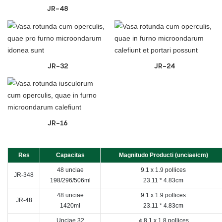
JR-48
JR-32
JR-24
JR-16
Res
Capacitas
Magnitudo Producti (unciae/cm)
48 unciae
9.1 x 1.9 pollices
JR-348
198/296/506ml
23.11 * 4.83cm
48 unciae
9.1 x 1.9 pollices
JR-48
1420ml
23.11 * 4.83cm
Unciae 32
￠8.1 x 1.8 pollices