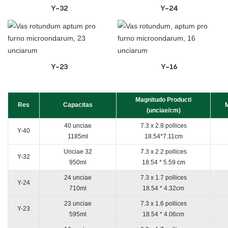
Y-32
Y-24
Y-23
Y-16
Magnitudo Producti
Res
Capacitas
M
(unciae/cm)
40 unciae
7.3 x 2.8 pollices
Y-40
1185ml
18.54*7.11cm
Unciae 32
7.3 x 2.2 pollices
Y-32
950ml
18.54 * 5.59 cm
24 unciae
7.3 x 1.7 pollices
Y-24
710ml
18.54 * 4.32cm
23 unciae
7.3 x 1.6 pollices
Y-23
595ml
18.54 * 4.06cm