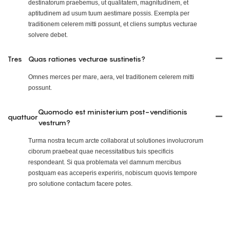
destinatorum praebemus, ut qualitatem, magnitudinem, et
aptitudinem ad usum tuum aestimare possis. Exempla per
traditionem celerem mitti possunt, et cliens sumptus vecturae
solvere debet.
Tres
Quas rationes vecturae sustinetis?
Omnes merces per mare, aera, vel traditionem celerem mitti
possunt.
Quomodo est ministerium post-venditionis
quattuor
vestrum?
Turma nostra tecum arcte collaborat ut solutiones involucrorum
ciborum praebeat quae necessitatibus tuis specificis
respondeant. Si qua problemata vel damnum mercibus
postquam eas acceperis experiris, nobiscum quovis tempore
pro solutione contactum facere potes.