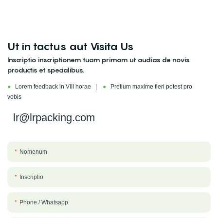
Ut in tactus aut Visita Us
Inscriptio inscriptionem tuam primam ut audias de novis
productis et specialibus.
●
Lorem feedback in VIII horae |
●
Pretium maxime fieri potest pro
vobis
lr@lrpacking.com
Nomenum
Inscriptio
Phone / Whatsapp