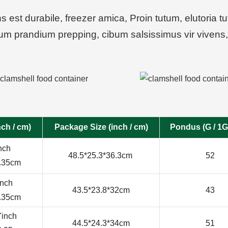
s est durabile, freezer amica, Proin tutum, elutoria
bum prandium prepping, cibum salsissimus vir viven
nch / cm)
Package Size (inch / cm)
Pondus (G / 1G
nch
48.5*25.3*36.3cm
52
6.35cm
inch
43.5*23.8*32cm
43
6.35cm
"inch
44.5*24.3*34cm
51