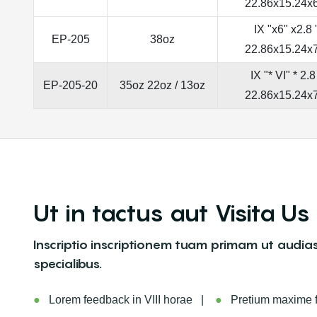
22.86x15.24x
IX "x6" x2.8 
EP-205
38oz
22.86x15.24x
IX "* VI" * 2.8
EP-205-20
35oz 22oz / 13oz
22.86x15.24x
Ut in tactus aut Visita Us
Inscriptio inscriptionem tuam primam ut audias
specialibus.
●
Lorem feedback in VIII horae |
●
Pretium maxime fi