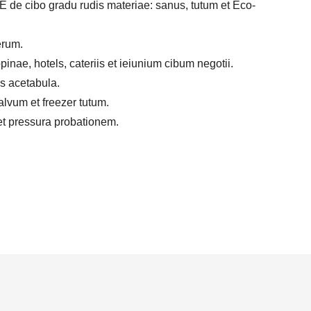
 de cibo gradu rudis materiae: sanus, tutum et Eco-
erum.
inae, hotels, cateriis et ieiunium cibum negotii.
is acetabula.
alvum et freezer tutum.
t pressura probationem.