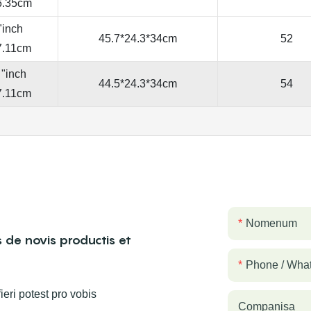
6.35cm
"inch
45.7*24.3*34cm
52
7.11cm
 "inch
44.5*24.3*34cm
54
7.11cm
Nomenum
 de novis productis et
Phone / Wha
eri potest pro vobis
Companisa