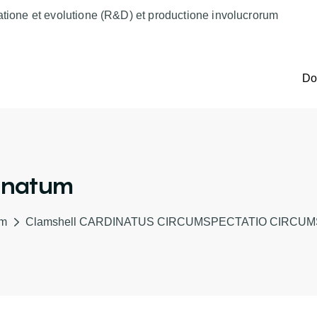
atione et evolutione (R&D) et productione involucrorum
D
inatum
um
Clamshell CARDINATUS CIRCUMSPECTATIO CIRCUM