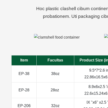
Hoc plastic clashell cibum continen
probationem.
Uti packaging ci
Item
Facultas
Product Size (i
9.5*7*2.6 i
EP-38
38oz
22.86x16.5x
8.9x6x2.5 '
EP-28
28oz
22.6x15.24x
IX "x6" x2.5 
EP-206
32oz