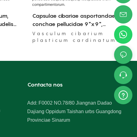
um,
Capsulae cibariae asportandae,
udelis
conchae pellucidae 9"x9",
abricae
receptacula trium
Vasculum cibarium
compartimentorum.
plasticum cardinatum,
aptum ad usum in
furno microondarum,
aptum.
Contacta nos
Add: F0002 NO.78/80 Jiangnan Dadao
m
Dajiang Oppidum Taishan urbs Guangdong
Provinciae Sinarum