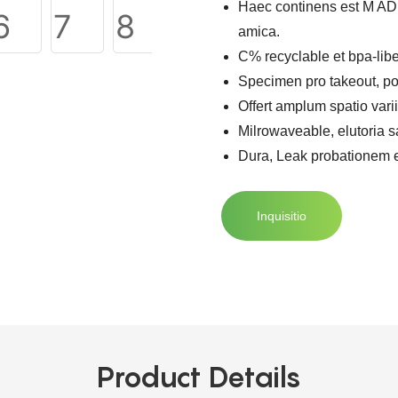
Haec continens est M
ADE
amica.
C% recyclable et bpa-lib
Specimen pro takeout, pop
Offert amplum spatio vari
Milrowaveable, elutoria s
Dura, Leak probationem e
Inquisitio
Product Details