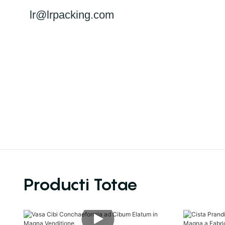
lr@lrpacking.com
Producti Totae