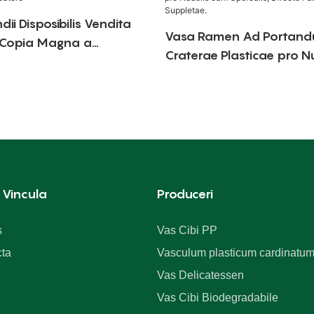
dii Disposibilis Vendita
Vasa Ramen Ad Portand
 Copia Magna a
Craterae Plasticae pro N
re
cum Operculis, Directe F
Suppletae.
 Vincula
Produceri
s
Vas Cibi PP
ta
Vasculum plasticum cardinatu
Vas Delicatessen
Vas Cibi Biodegradabile