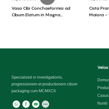
Vasa Cibi Conchaeformia ad
Cista Pran
Cibum Elatum in Magna
Maiora -
Venditione
Fabricato
Velox
Specialized in investigationis,
Domu
progressionem et productionem cibum
Produc
packaging cum MCMXCII.
Casus
Nuntii