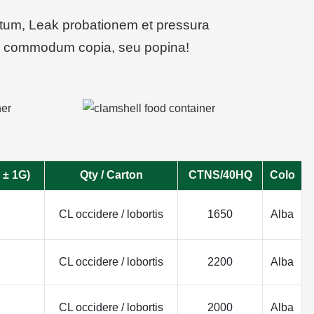
 tutum, Leak probationem et pressura
s, commodum copia, seu popina!
 ± 1G)
Qty / Carton
CTNS/40HQ
Colo
CL occidere / lobortis
1650
Alba
CL occidere / lobortis
2200
Alba
CL occidere / lobortis
2000
Alba