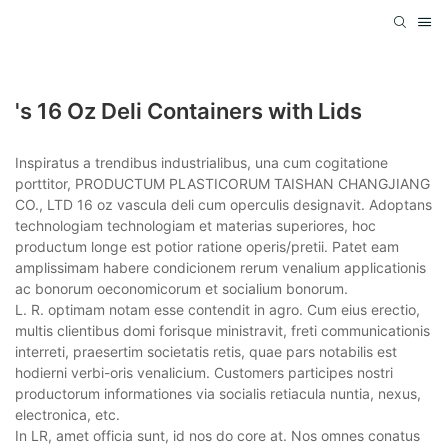
's 16 Oz Deli Containers with Lids
Inspiratus a trendibus industrialibus, una cum cogitatione
porttitor, PRODUCTUM PLASTICORUM TAISHAN CHANGJIANG
CO., LTD 16 oz vascula deli cum operculis designavit. Adoptans
technologiam technologiam et materias superiores, hoc
productum longe est potior ratione operis/pretii. Patet eam
amplissimam habere condicionem rerum venalium applicationis
ac bonorum oeconomicorum et socialium bonorum.
L. R. optimam notam esse contendit in agro. Cum eius erectio,
multis clientibus domi forisque ministravit, freti communicationis
interreti, praesertim societatis retis, quae pars notabilis est
hodierni verbi-oris venalicium. Customers participes nostri
productorum informationes via socialis retiacula nuntia, nexus,
electronica, etc.
In LR, amet officia sunt, id nos do core at. Nos omnes conatus