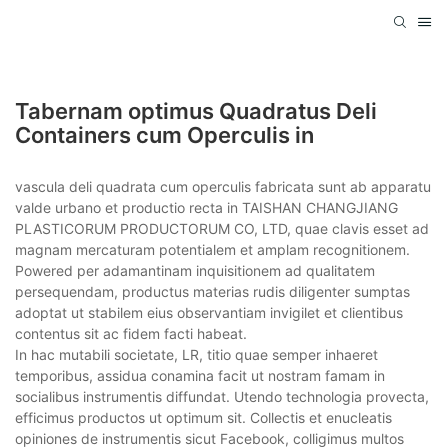
Tabernam optimus Quadratus Deli
Containers cum Operculis in
vascula deli quadrata cum operculis fabricata sunt ab apparatu
valde urbano et productio recta in TAISHAN CHANGJIANG
PLASTICORUM PRODUCTORUM CO, LTD, quae clavis esset ad
magnam mercaturam potentialem et amplam recognitionem.
Powered per adamantinam inquisitionem ad qualitatem
persequendam, productus materias rudis diligenter sumptas
adoptat ut stabilem eius observantiam invigilet et clientibus
contentus sit ac fidem facti habeat.
In hac mutabili societate, LR, titio quae semper inhaeret
temporibus, assidua conamina facit ut nostram famam in
socialibus instrumentis diffundat. Utendo technologia provecta,
efficimus productos ut optimum sit. Collectis et enucleatis
opiniones de instrumentis sicut Facebook, colligimus multos