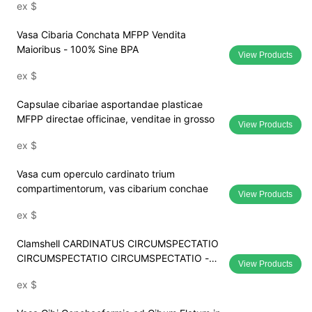
ex
$
Vasa Cibaria Conchata MFPP Vendita
Maioribus - 100% Sine BPA
View Products
ex
$
Capsulae cibariae asportandae plasticae
MFPP directae officinae, venditae in grosso
View Products
ex
$
Vasa cum operculo cardinato trium
compartimentorum, vas cibarium conchae
View Products
ex
$
Clamshell CARDINATUS CIRCUMSPECTATIO
CIRCUMSPECTATIO CIRCUMSPECTATIO -
View Products
LRPACKING
ex
$