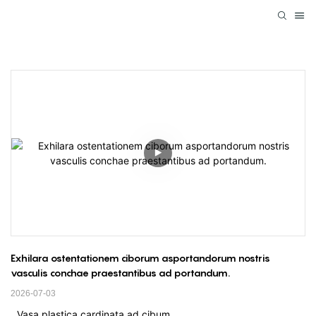
Exhilara ostentationem ciborum asportandorum nostris 
vasculis conchae praestantibus ad portandum.
2026-07-03
Vasa plastica cardinata ad cibum