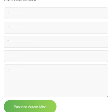
Nomenum
Inscriptio
Phone / Whatsapp
Societas
Contentus
Posuere Autem Misit