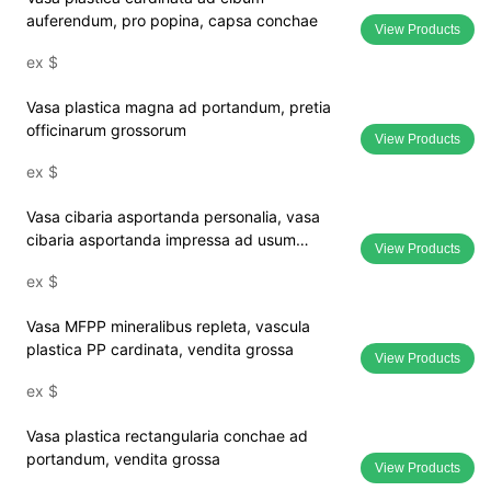
auferendum, pro popina, capsa conchae
View Products
ex
$
Vasa plastica magna ad portandum, pretia
officinarum grossorum
View Products
ex
$
Vasa cibaria asportanda personalia, vasa
cibaria asportanda impressa ad usum
View Products
cibarium.
ex
$
Vasa MFPP mineralibus repleta, vascula
plastica PP cardinata, vendita grossa
View Products
ex
$
Vasa plastica rectangularia conchae ad
portandum, vendita grossa
View Products