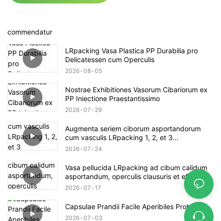
commendatur
LRpacking Vasa Plastica PP Durabilia pro
Delicatessen cum Operculis
2026
08
05
Nostrae Exhibitiones Vasorum Cibariorum ex
PP Iniectione Praestantissimo
2026
07
29
Augmenta seriem ciborum asportandorum
cum vasculis LRpacking 1, 2, et 3
compartimentorum, conchae aptatis.
2026
07
24
Vasa pellucida LRpacking ad cibum calidum
asportandum, operculis clausuris et effusis
resistentibus.
2026
07
17
Capsulae Prandii Facile Aperibiles Probatae
2026
07
03