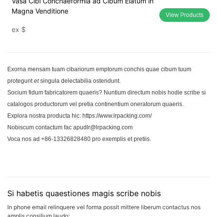
Vasa Cibi Conchaeformia ad Cibum Elatum in
Magna Venditione
View Products
ex
$
Exorna mensam tuam cibariorum emptorum conchis quae cibum tuum
protegunt
et
singula delectabilia ostendunt.
Socium fidum fabricatorem quaeris? Nuntium directum nobis hodie scribe si
catalogos productorum vel pretia continentium oneratorum quaeris.
Explora nostra producta hic:
https://www.lrpacking.com/
Nobiscum contactum fac apudlr@lrpacking.com
Voca nos ad +86-13326828480 pro exemplis et pretiis.
Si habetis quaestiones magis scribe nobis
In phone email relinquere vel forma possit mittere liberum contactus nos
amplis consilium laudo;