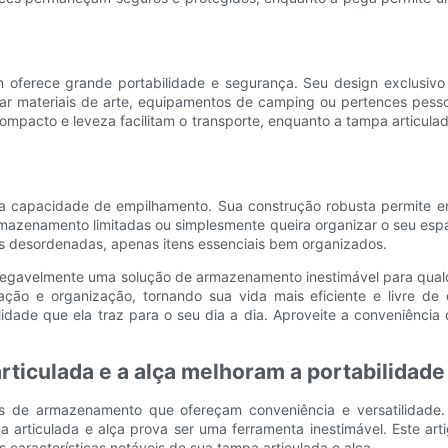
m oferece grande portabilidade e segurança. Seu design exclusivo
ar materiais de arte, equipamentos de camping ou pertences pessoa
mpacto e leveza facilitam o transporte, enquanto a tampa articulad
ua capacidade de empilhamento. Sua construção robusta permite emp
armazenamento limitadas ou simplesmente queira organizar o seu esp
s desordenadas, apenas itens essenciais bem organizados.
inegavelmente uma solução de armazenamento inestimável para qualq
ação e organização, tornando sua vida mais eficiente e livre de 
ade que ela traz para o seu dia a dia. Aproveite a conveniência 
rticulada e a alça melhoram a portabilidade
s de armazenamento que ofereçam conveniência e versatilidade. E
 articulada e alça prova ser uma ferramenta inestimável. Este arti
características notáveis ​​de sua tampa articulada e alça.