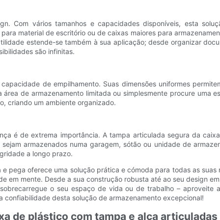
esign. Com vários tamanhos e capacidades disponíveis, esta s
para material de escritório ou de caixas maiores para armazenamen
ilidade estende-se também à sua aplicação; desde organizar docum
bilidades são infinitas.
 a capacidade de empilhamento. Suas dimensões uniformes permit
rea de armazenamento limitada ou simplesmente procure uma esté
ço, criando um ambiente organizado.
rança é de extrema importância. A tampa articulada segura da caix
uer sejam armazenados numa garagem, sótão ou unidade de armazen
gridade a longo prazo.
a e pega oferece uma solução prática e cómoda para todas as suas 
dade em mente. Desde a sua construção robusta até ao seu design emp
brecarregue o seu espaço de vida ou de trabalho – aproveite a 
a confiabilidade desta solução de armazenamento excepcional!
a de plástico com tampa e alça articuladas