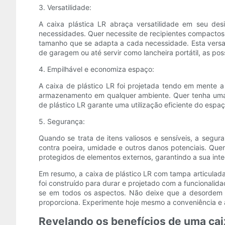
3. Versatilidade:
A caixa plástica LR abraça versatilidade em seu d
necessidades. Quer necessite de recipientes compactos 
tamanho que se adapta a cada necessidade. Esta versat
de garagem ou até servir como lancheira portátil, as possi
4. Empilhável e economiza espaço:
A caixa de plástico LR foi projetada tendo em mente
armazenamento em qualquer ambiente. Quer tenha uma á
de plástico LR garante uma utilização eficiente do espa
5. Segurança:
Quando se trata de itens valiosos e sensíveis, a segu
contra poeira, umidade e outros danos potenciais. Q
protegidos de elementos externos, garantindo a sua inte
Em resumo, a caixa de plástico LR com tampa articulad
foi construído para durar e projetado com a funcionali
se em todos os aspectos. Não deixe que a desordem so
proporciona. Experimente hoje mesmo a conveniência e 
Revelando os benefícios de uma caix