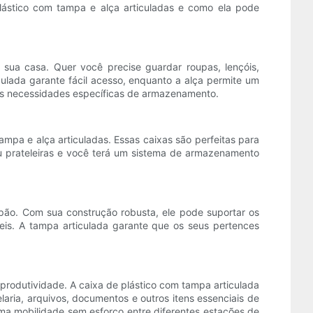
 plástico com tampa e alça articuladas e como ela pode
ua casa. Quer você precise guardar roupas, lençóis,
culada garante fácil acesso, enquanto a alça permite um
uas necessidades específicas de armazenamento.
pa e alça articuladas. Essas caixas são perfeitas para
u prateleiras e você terá um sistema de armazenamento
pão. Com sua construção robusta, ele pode suportar os
eis. A tampa articulada garante que os seus pertences
 produtividade. A caixa de plástico com tampa articulada
aria, arquivos, documentos e outros itens essenciais de
ma mobilidade sem esforço entre diferentes estações de