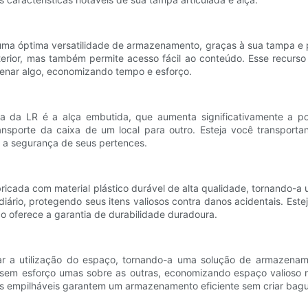
 uma óptima versatilidade de armazenamento, graças à sua tampa e 
erior, mas também permite acesso fácil ao conteúdo. Esse recurs
enar algo, economizando tempo e esforço.
ca da LR é a alça embutida, que aumenta significativamente a po
ransporte da caixa de um local para outro. Esteja você transport
 a segurança de seus pertences.
abricada com material plástico durável de alta qualidade, tornando-
 diário, protegendo seus itens valiosos contra danos acidentais. Es
co oferece a garantia de durabilidade duradoura.
zar a utilização do espaço, tornando-a uma solução de armazenam
 sem esforço umas sobre as outras, economizando espaço valioso n
as empilháveis ​​garantem um armazenamento eficiente sem criar bag