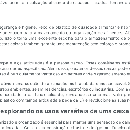
el permite a utilização eficiente de espaços limitados, tornando-
segurança e higiene. Feito de plástico de qualidade alimentar e não
te adequado para armazenamento ou organização de alimentos. Al
o. Isto o torna uma excelente escolha para o armazenamento de p
ar destas caixas também garante uma manutenção sem esforço e prom
pa e alça articuladas é a personalização. Esses contêineres estã
cessidades específicas. Além disso, o exterior dessas caixas pode s
urso é particularmente vantajoso em setores onde o gerenciamento efi
dúvida uma solução de arrumação multifacetada e indispensável. Su
sos ambientes, sejam residências, escritórios ou indústrias. Com a
omodidade e da funcionalidade, revelando-se uma mais-valia pa
plástico com tampa articulada e pega da LR e revolucione as suas
 explorando os usos versáteis de uma caixa 
nizado e organizado é essencial para manter uma sensação de calma
 articuladas. Com a sua construção robusta e design multifunciona