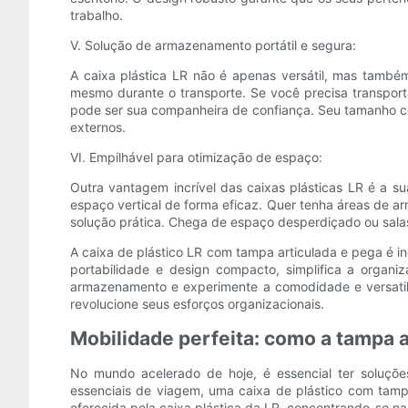
trabalho.
V. Solução de armazenamento portátil e segura:
A caixa plástica LR não é apenas versátil, mas també
mesmo durante o transporte. Se você precisa transport
pode ser sua companheira de confiança. Seu tamanho co
externos.
VI. Empilhável para otimização de espaço:
Outra vantagem incrível das caixas plásticas LR é a s
espaço vertical de forma eficaz. Quer tenha áreas de 
solução prática. Chega de espaço desperdiçado ou sala
A caixa de plástico LR com tampa articulada e pega é 
portabilidade e design compacto, simplifica a organiz
armazenamento e experimente a comodidade e versatilid
revolucione seus esforços organizacionais.
Mobilidade perfeita: como a tampa a
No mundo acelerado de hoje, é essencial ter soluçõe
essenciais de viagem, uma caixa de plástico com tampa
oferecida pela caixa plástica da LR, concentrando-se nas 