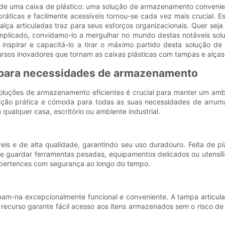
e de uma caixa de plástico: uma solução de armazenamento conveni
ticas e facilmente acessíveis tornou-se cada vez mais crucial. Est
lça articuladas traz para seus esforços organizacionais. Quer sej
licado, convidamo-lo a mergulhar no mundo destas notáveis ​​sol
inspirar e capacitá-lo a tirar o máximo partido desta solução de
cursos inovadores que tornam as caixas plásticas com tampas e alça
e para necessidades de armazenamento
uções de armazenamento eficientes é crucial para manter um ambien
o prática e cómoda para todas as suas necessidades de arrumaçã
qualquer casa, escritório ou ambiente industrial.
eis ​​e de alta qualidade, garantindo seu uso duradouro. Feita de 
de guardar ferramentas pesadas, equipamentos delicados ou utensíli
s pertences com segurança ao longo do tempo.
ornam-na excepcionalmente funcional e conveniente. A tampa articul
ecurso garante fácil acesso aos itens armazenados sem o risco de 