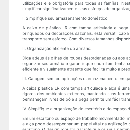
utilizações e é obrigatória para todas as famílias. N
simplificar significativamente seus esforços de organiza
I. Simplifique seu armazenamento doméstico:
A caixa de plástico LR com tampa articulada e pega
brinquedos ou decorações sazonais, esta versátil caixa
transporte sem esforço. Com diversos tamanhos disponív
II. Organização eficiente do armário:
Diga adeus às pilhas de roupas desordenadas ou aos ac
organizar seu armário e garantir que cada item tenha
eficiente e visualmente atraente que facilita muito a pre
III. Garagem sem complicações e armazenamento em ga
A caixa plástica LR com tampa articulada e alça é um
rigores dos ambientes externos, mantendo suas ferram
permaneçam livres de pó e a pega permite um fácil tran
IV. Simplifique a organização do escritório e do espaço d
Em um escritório ou espaço de trabalho movimentado, man
e alça pode desempenhar um papel vital na agilização d
escritório. O design robusto garante que os seus pert