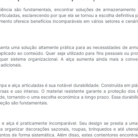
cia são fundamentais, encontrar soluções de armazenamento efi
ticuladas, esclarecendo por que ela se tornou a escolha definitiva 
mento oferece benefícios incomparáveis ​​em vários setores e cená
esenta uma solução altamente prática para as necessidades de a
licado ao conteúdo. Quer seja utilizado para fins pessoais ou pr
lquer sistema organizacional. A alça aumenta ainda mais a conven
adicionais.
pa e alça articuladas é sua notável durabilidade. Construída em pl
ersas e uso intenso. O material resistente garante a proteção dos
de, tornando-o uma escolha económica a longo prazo. Essa durabili
teção são fundamentais.
da e alça é praticamente incomparável. Seu design se presta a um
ra organizar decorações sazonais, roupas, brinquedos e até utensíl
tos de forma sistemática. Além disso, estes contentores encontram