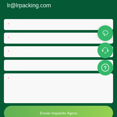
lr@lrpacking.com
construção robusta, combinada com
tampas herméticas e à prova de
vazamentos em LDPE, garante que
suas sopas, molhos, saladas,
Nome
massas e sobras permaneçam
frescos e seguros — sem
O Email
derramamentos ou sujeira, mesmo
durante a entrega ou
empilhamento. Seja para um
Telefone/WhatsApp
restaurante movimentado, serviço
de catering, empresa de marmitas,
Empresa
delicatessen ou food truck, esses
recipientes versáteis oferecem o
tamanho ideal para o controle de
Contente
porções.
Enviar Inquérito Agora