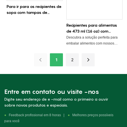
Para ir para os recipientes de
sopa com tampas de
microondas seguras -
lrpacking
Recipientes para alimentos
de 473 ml (16 oz) com
tampas - Atacado de
Descubra a solução perfeita para
recipientes plásticos PP para
embalar alimentos com nossos
armazenamento de
recipientes de 473 ml (16 oz) com
alimentos
tampa. Projetados para empresas
1
2
de serviços de alimentação com
alto volume de vendas, esses
recipientes premium oferecem
desempenho excepcional e um
custo-benefício imbatível.
Entre em contato ou visite -nos
Fabricados em polipropileno (PP)
de qualidade alimentar, nossos
Digite seu endereço de e -mail como o primeiro a ouvir
recipientes de 473 ml (16 oz) são
sobre novos produtos e especiais.
100% livres de BPA e recicláveis.
Eles também são projetados para
●
Feedback profissional em 8 horas |
●
Melhores preços possíveis
suportar temperaturas que vão do
para você
freezer ao micro-ondas. Sua