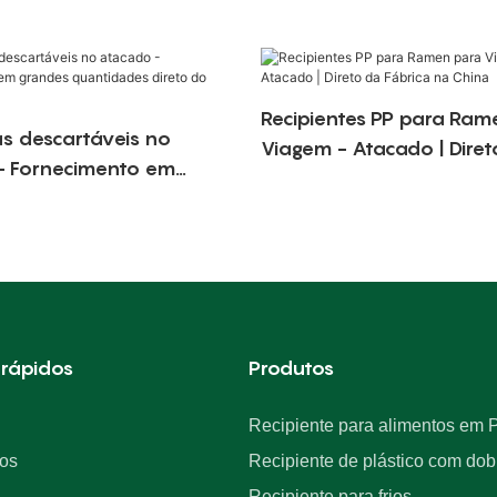
Recipientes PP para Ram
s descartáveis ​​no
Viagem - Atacado | Dire
- Fornecimento em
Fábrica na China
quantidades direto do
e
 rápidos
Produtos
Recipiente para alimentos em 
os
Recipiente de plástico com dob
Recipiente para frios