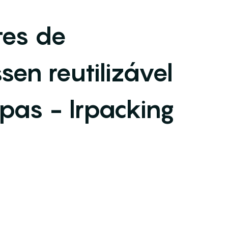
tes de
sen reutilizável
as - lrpacking