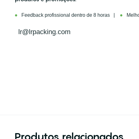
●
Feedback profissional dentro de 8 horas |
●
Melhor
lr@lrpacking.com
Produtos relacionados