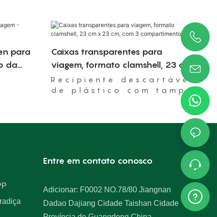
en para
Caixas transparentes para
to da
viagem, formato clamshell, 23 cm
x 23 cm, com 3 compartimentos.
Recipiente descartável
de plástico com tampa
articulada, próprio
para micro-ondas.
Entre em contato conosco
PP
Adicionar: F0002 NO.78/80 Jiangnan
radiça
Dadao Dajiang Cidade Taishan Cidade
Província de Guangdong China