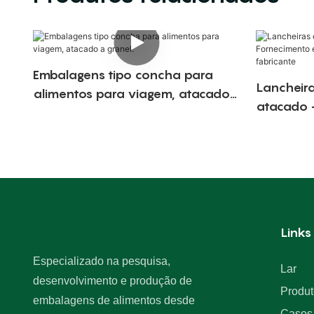
Embalagens tipo concha para
Lancheira
alimentos para viagem, atacado
atacado 
a granel.
grandes 
fabricant
Links
Especializado na pesquisa,
Lar
desenvolvimento e produção de
Produt
embalagens de alimentos desde
Casos