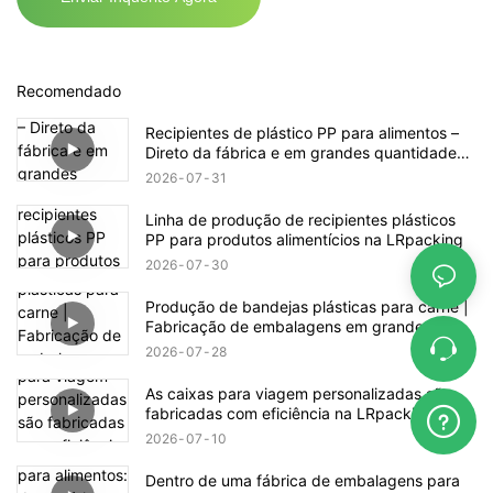
Recomendado
Recipientes de plástico PP para alimentos –
Direto da fábrica e em grandes quantidades,
prontos para envio.
2026
07
31
Linha de produção de recipientes plásticos
PP para produtos alimentícios na LRpacking
2026
07
30
Produção de bandejas plásticas para carne |
Fabricação de embalagens em grande
volume
2026
07
28
As caixas para viagem personalizadas são
fabricadas com eficiência na LRpacking.
2026
07
10
Dentro de uma fábrica de embalagens para