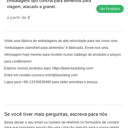
Embalagens tipo concha para alimentos para
viagem, atacado a granel.
Ver Produtos
a partir de
$
Visite uma fábrica de embalagens de alta velocidade para ver como uma
"embalagem clamshell para alimentos" é fabricada. Envie-nos uma
mensagem hoje mesmo para receber nosso catálogo de produtos e preços
para contêineres!
Explore nossos produtos aqui:
https://www.lrpacking.com/
Entre em contato conosco emlr@lrpacking.com
Ligue para +86-13326828480 para obter amostras e preços.
Se você tiver mais perguntas, escreva para nós
Basta deixar o seu email ou número de telefone no formulário de contato
para que possamos enviar-lhe uma cotação gratuita para a nossa ampla