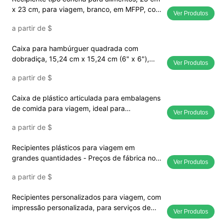
x 23 cm, para viagem, branco, em MFPP, com
Ver Produtos
dobradiça e 1 compartimento.
a partir de
$
Caixa para hambúrguer quadrada com
dobradiça, 15,24 cm x 15,24 cm (6" x 6"),
Ver Produtos
branca, em MFPP (EP-61)
a partir de
$
Caixa de plástico articulada para embalagens
de comida para viagem, ideal para
Ver Produtos
restaurantes.
a partir de
$
Recipientes plásticos para viagem em
grandes quantidades - Preços de fábrica no
Ver Produtos
atacado
a partir de
$
Recipientes personalizados para viagem, com
impressão personalizada, para serviços de
Ver Produtos
alimentação.