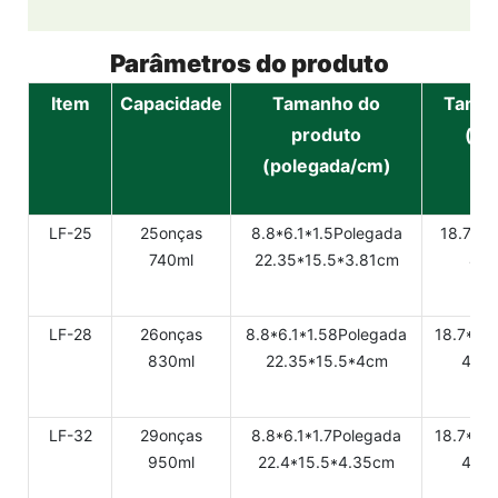
Parâmetros do produto
Item
Capacidade
Tamanho do
Taman
produto
(po
(polegada/cm)
LF-25
25onças
8.8*6.1*1.5Polegada
18.7*8.
740ml
22.35*15.5*3.81cm
47.
LF-28
26onças
8.8*6.1*1.58Polegada
18.7*9.
830ml
22.35*15.5*4cm
47.5
LF-32
29onças
8.8*6.1*1.7Polegada
18.7*9.
950ml
22.4*15.5*4.35cm
47.5