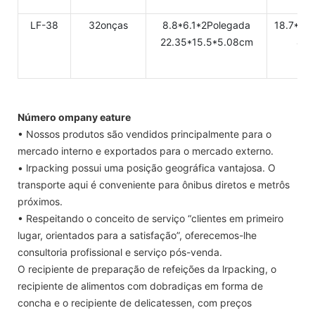
LF-38
32onças
8.8*6.1*2Polegada
18.7*9.
22.35*15.5*5.08cm
47.
Número ompany eature
• Nossos produtos são vendidos principalmente para o
mercado interno e exportados para o mercado externo.
• lrpacking possui uma posição geográfica vantajosa. O
transporte aqui é conveniente para ônibus diretos e metrôs
próximos.
• Respeitando o conceito de serviço “clientes em primeiro
lugar, orientados para a satisfação”, oferecemos-lhe
consultoria profissional e serviço pós-venda.
O recipiente de preparação de refeições da lrpacking, o
recipiente de alimentos com dobradiças em forma de
concha e o recipiente de delicatessen, com preços