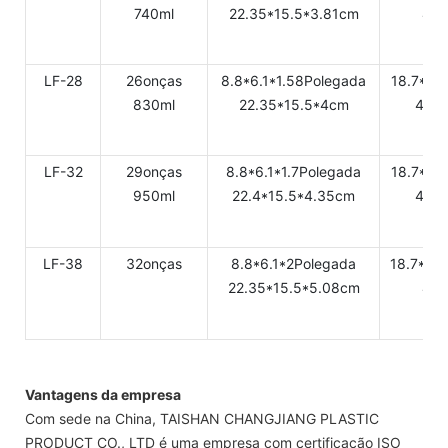
740ml
22.35*15.5*3.81cm
47.
LF-28
26onças
8.8*6.1*1.58Polegada
18.7*9.
830ml
22.35*15.5*4cm
47.5
LF-32
29onças
8.8*6.1*1.7Polegada
18.7*9.
950ml
22.4*15.5*4.35cm
47.5
LF-38
32onças
8.8*6.1*2Polegada
18.7*9.
22.35*15.5*5.08cm
47.
Vantagens da empresa
Com sede na China, TAISHAN CHANGJIANG PLASTIC
PRODUCT CO., LTD é uma empresa com certificação ISO