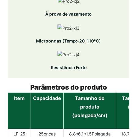
À prova de vazamento
Microondas (Temp:-20-110℃)
Resistência Forte
Parâmetros do produto
Item
Capacidade
Tamanho do
Taman
produto
(po
(polegada/cm)
LF-25
25onças
8.8*6.1*1.5Polegada
18.7*8.