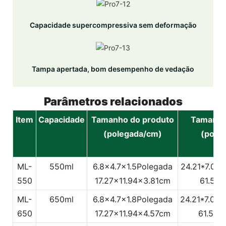
Capacidade supercompressiva sem deformação
Tampa apertada, bom desempenho de vedação
Parâmetros relacionados
Item
Capacidade
Tamanho do produto
Tamanho
(polegada/cm)
(pole
ML-
550ml
6.8x4.7x1.5Polegada
24.21*7.08*
550
17.27x11.94x3.81cm
61.5x1
ML-
650ml
6.8x4.7x1.8Polegada
24.21*7.08*
650
17.27x11.94x4.57cm
61.5x1