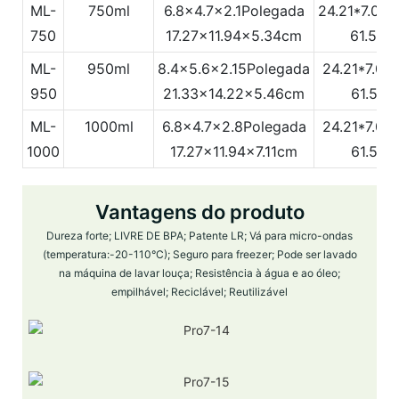
ML-
750ml
6.8x4.7x2.1Polegada
24.21*7.08*
750
17.27x11.94x5.34cm
61.5x1
ML-
950ml
8.4x5.6x2.15Polegada
24.21*7.08
950
21.33x14.22x5.46cm
61.5x1
ML-
1000ml
6.8x4.7x2.8Polegada
24.21*7.08
1000
17.27x11.94x7.11cm
61.5x1
Vantagens do produto
Dureza forte; LIVRE DE BPA; Patente LR; Vá para micro-ondas
(temperatura:-20-110°C); Seguro para freezer; Pode ser lavado
na máquina de lavar louça; Resistência à água e ao óleo;
empilhável; Reciclável; Reutilizável