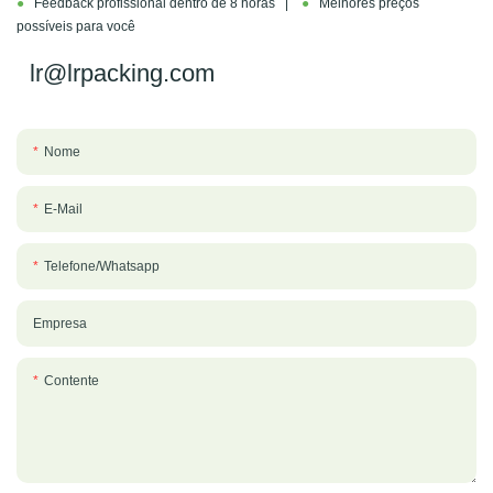
●
Feedback profissional dentro de 8 horas |
●
Melhores preços
possíveis para você
lr@lrpacking.com
Nome
E-Mail
Telefone/whatsapp
Empresa
Contente