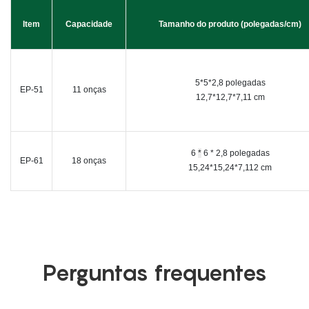
Item
Capacidade
Tamanho do produto (polegadas/cm)
5*5*2,8 polegadas
EP-51
11 onças
12,7*12,7*7,11 cm
6
*
6 * 2,8 polegadas
EP-61
18 onças
15,24*15,24*7,112 cm
Perguntas frequentes