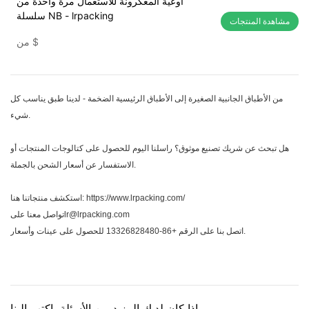
أوعية المعكرونة للاستعمال مرة واحدة من
سلسلة NB - lrpacking
مشاهدة المنتجات
$
من
من الأطباق الجانبية الصغيرة إلى الأطباق الرئيسية الضخمة - لدينا طبق يناسب كل
شيء.
هل تبحث عن شريك تصنيع موثوق؟ راسلنا اليوم للحصول على كتالوجات المنتجات أو
الاستفسار عن أسعار الشحن بالجملة.
https://www.lrpacking.com/
استكشف منتجاتنا هنا:
تواصل معنا علىlr@lrpacking.com
اتصل بنا على الرقم +86-13326828480 للحصول على عينات وأسعار.
إذا كان لديك المزيد من الأسئلة، اكتب إلينا