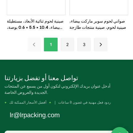
صواني لحوم سوبر ماركت بيضاء،
صينية لحوم ثنائية الأبعاد، مستطيلة
صينية لحوم، صينية منتجات طازجة
بيضاء، 10.4 × 5.5 × 0.6 بوصة،
مصنوعة من مادة البولي بروبيلين
متعدد الطبقات، 500 صينية/كرتونة
1
2
3
تواصل معنا أو تفضل بزيارتنا
أدخل عنوان بريدك الإلكتروني لتكون أول من يسمع عن المنتجات
الجديدة والعروض الخاصة.
ردود فعل مهنية في غضون 8 ساعات |
●
أفضل الأسعار الممكنة لك
●
lr@lrpacking.com