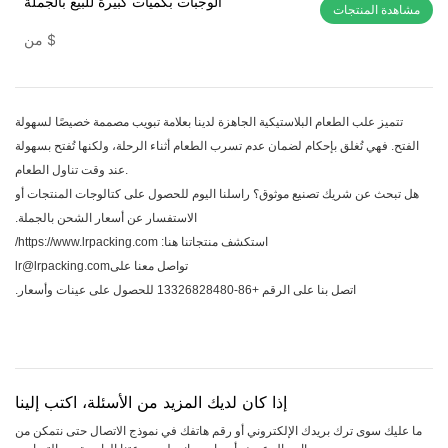
الوجبات بكميات كبيرة للبيع بالجملة
مشاهدة المنتجات
$
من
تتميز علب الطعام البلاستيكية الجاهزة لدينا بعلامة تبويب مصممة خصيصًا لسهولة
الفتح. فهي تُغلق بإحكام لضمان عدم تسرب الطعام أثناء الرحلة، ولكنها تُفتح بسهولة
عند وقت تناول الطعام.
هل تبحث عن شريك تصنيع موثوق؟ راسلنا اليوم للحصول على كتالوجات المنتجات أو
الاستفسار عن أسعار الشحن بالجملة.
استكشف منتجاتنا هنا:
https://www.lrpacking.com/
تواصل معنا علىlr@lrpacking.com
اتصل بنا على الرقم +86-13326828480 للحصول على عينات وأسعار.
إذا كان لديك المزيد من الأسئلة، اكتب إلينا
ما عليك سوى ترك بريدك الإلكتروني أو رقم هاتفك في نموذج الاتصال حتى نتمكن من