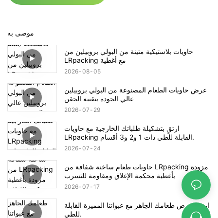
موصى به
حاويات بلاستيكية متينة من البولي بروبيلين من
LRpacking مع أغطية
2026
08
05
عرض حاويات الطعام المصنوعة من البولي بروبيلين
عالي الجودة بتقنية الحقن
2026
07
29
ارتقِ بتشكيلة طلباتك الخارجية مع حاويات
LRpacking القابلة للطي ذات 1 و2 و3 أقسام.
2026
07
24
حاويات طعام ساخنة شفافة من LRpacking مزودة
بأغطية محكمة الإغلاق ومقاومة للتسرب
2026
07
17
ارتقِ بعرض طعامك الجاهز مع عبواتنا المميزة القابلة
للطي.