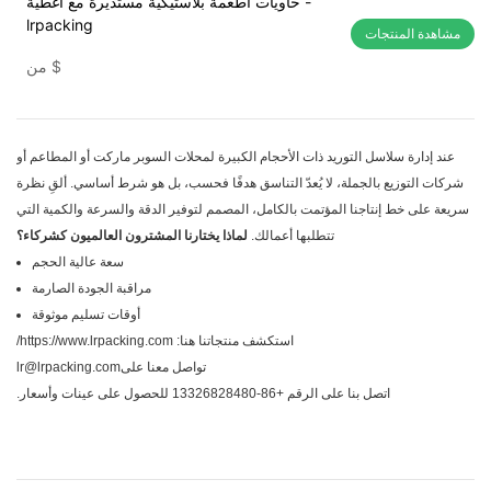
حاويات أطعمة بلاستيكية مستديرة مع أغطية -
lrpacking
مشاهدة المنتجات
$
من
عند إدارة سلاسل التوريد ذات الأحجام الكبيرة لمحلات السوبر ماركت أو المطاعم أو
شركات التوزيع بالجملة، لا يُعدّ التناسق هدفًا فحسب، بل هو شرط أساسي. ألقِ نظرة
سريعة على خط إنتاجنا المؤتمت بالكامل، المصمم لتوفير الدقة والسرعة والكمية التي
تتطلبها أعمالك.
لماذا يختارنا المشترون العالميون كشركاء؟
سعة عالية الحجم
مراقبة الجودة الصارمة
أوقات تسليم موثوقة
استكشف منتجاتنا هنا:
https://www.lrpacking.com/
تواصل معنا علىlr@lrpacking.com
اتصل بنا على الرقم +86-13326828480 للحصول على عينات وأسعار.