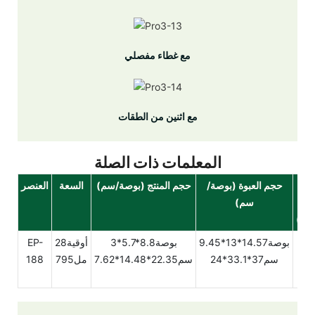
مع غطاء مفصلي
مع اثنين من الطقات
المعلمات ذات الصلة
وزن
حجم العبوة (بوصة/
حجم المنتج (بوصة/سم)
السعة
العنصر
م/
سم)
4
بوصة14.57*13*9.45
بوصة8.8*5.7*3
أوقية28
EP-
سم37*33.1*24
سم22.35*14.48*7.62
مل795
188