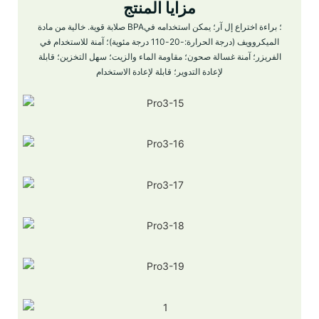
مزايا المنتج
صلابة قوية. خالية من مادة BPA؛ براءة اختراع إل آر؛ يمكن استخدامه في
الميكروويف (درجة الحرارة:-20-110 درجة مئوية)؛ آمنة للاستخدام في
الفريزر؛ آمنة غسالة صحون؛ مقاومة الماء والزيت؛ سهل التخزين؛ قابلة
لإعادة التدوير؛ قابلة لإعادة الاستخدام