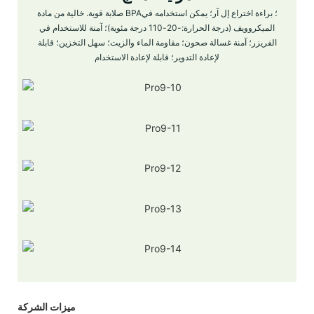
صلابة قوية. خالية من مادة BPA؛ براءة اختراع إل آر؛ يمكن استخدامه في
الميكروويف (درجة الحرارة:-20-110 درجة مئوية)؛ آمنة للاستخدام في
الفريزر؛ آمنة غسالة صحون؛ مقاومة الماء والزيت؛ سهل التخزين؛ قابلة
لإعادة التدوير؛ قابلة لإعادة الاستخدام
ميزات الشركة