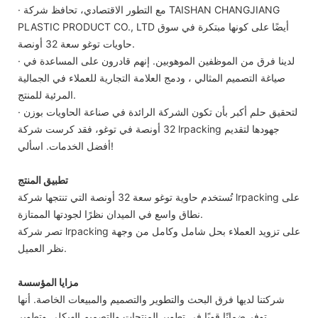
· مع التطور الاقتصادي، تحافظ شركة TAISHAN CHANGJIANG
PLASTIC PRODUCT CO., LTD أيضًا على كونها مبتكرة في سوق
حاويات توغو سعة 32 أونصة.
· لدينا فرق من الموظفين الموهوبين. إنهم قادرون على المساعدة في
صياغة التصميم المثالي ، ودمج العلامة التجارية للعملاء في الجمالية
المرئية للمنتج.
· لتحقيق حلم أكبر بأن تكون الشركة الرائدة في صناعة الحاويات بوزن
32 أونصة في توغو، فقد كرست شركة lrpacking جهودها لتقديم
أفضل الخدمات. اسألي!
تطبيق المنتج
تُستخدم حاوية توغو سعة 32 أونصة التي تنتجها شركة lrpacking على
نطاق واسع في الميدان نظرًا لجودتها الممتازة.
تصر شركة lrpacking على تزويد العملاء بحل شامل وكامل من وجهة
نظر العميل.
مزايا المؤسسة
شركتنا لديها فرق البحث والتطوير والتصميم والمبيعات الخاصة. أنها
توفر ضمانًا قويًا في تطوير المنتجات والتصميم الهيكلي وتطوير