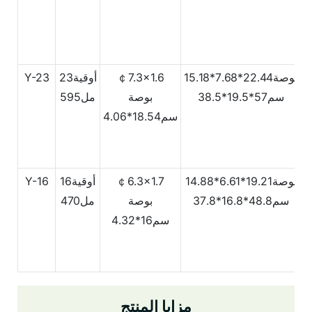
4
بوصة22.44*7.68*15.18
￠7.3x1.6
أوقية23
Y-23
سم57*19.5*38.5
بوصة
مل595
سم18.54*4.06
2
بوصة19.21*6.61*14.88
￠6.3x1.7
أوقية16
Y-16
سم48.8*16.8*37.8
بوصة
مل470
سم16*4.32
مزايا المنتج