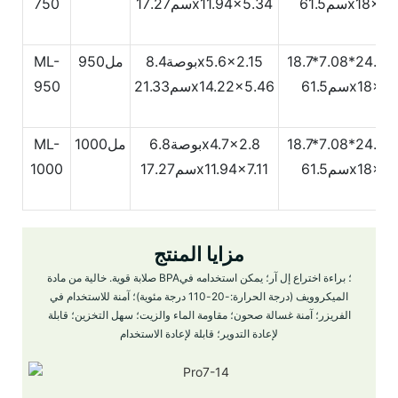
61.5x18x42.
سم17.27x11.94x5.34
750
18.
بوصة8.4x5.6x2.15
مل950
ML-
61.5x18x47.
سم21.33x14.22x5.46
950
18.
بوصة6.8x4.7x2.8
مل1000
ML-
61.5x18x47.
سم17.27x11.94x7.11
1000
مزايا المنتج
صلابة قوية. خالية من مادة BPA؛ براءة اختراع إل آر؛ يمكن استخدامه في
الميكروويف (درجة الحرارة:-20-110 درجة مئوية)؛ آمنة للاستخدام في
الفريزر؛ آمنة غسالة صحون؛ مقاومة الماء والزيت؛ سهل التخزين؛ قابلة
لإعادة التدوير؛ قابلة لإعادة الاستخدام