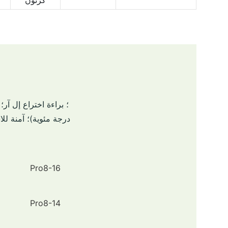
كرتون
درجة مئوية)؛ آمنة لل