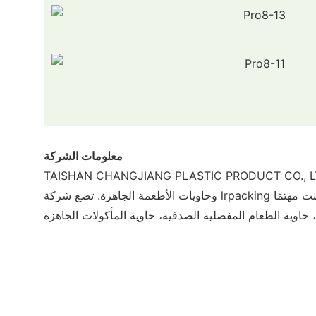
معلومات الشركة
TAISHAN CHANGJIANG PLASTIC PRODUC هي مؤسسة حديثة تدمج البحث والتطوير والإنتاج والمبيعات لحاويات إعداد الوجبات، وحاويات الأطعمة المفصلية الصدفية،
وحاويات الأطعمة الجاهزة. تضع شركة lrpacking العملاء في المقام الأول وتدير الأعمال بحسن نية. نحن ملتزمون بتقديم خدمات عالية الجودة للعملاء. لا تتردد في الاتصال بنا إذا كنت مهتمًا