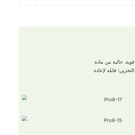
دة BPA؛ براءة اختراع إل آر؛ يمكن استخدامه في الميكروويف (درجة الحرارة:-20-110
تخزين؛ قابلة لإعادة