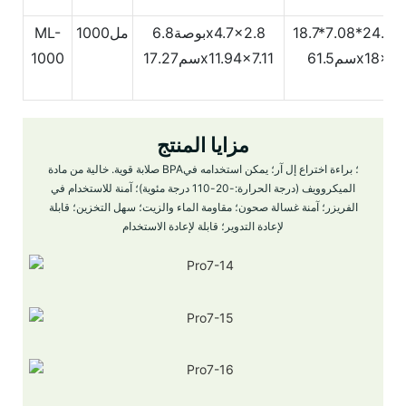
18.
بوصة6.8x4.7x2.8
مل1000
ML-
61.5x18x47.
سم17.27x11.94x7.11
1000
مزايا المنتج
صلابة قوية. خالية من مادة BPA؛ براءة اختراع إل آر؛ يمكن استخدامه في
الميكروويف (درجة الحرارة:-20-110 درجة مئوية)؛ آمنة للاستخدام في
الفريزر؛ آمنة غسالة صحون؛ مقاومة الماء والزيت؛ سهل التخزين؛ قابلة
لإعادة التدوير؛ قابلة لإعادة الاستخدام