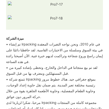
ميزة الشركة
• تم إنشاء lrpacking في عام 2010، ونحن نواجه التغيرات المعقدة
في بيئة السوق وسلسلة من الاختبارات القاسية. لقد حافظنا دائمًا على
إيمان راسخ وروح شجاعة وتراكمت لديهم خبرة غنية. الآن أصبحنا رائدة
في هذه الصناعة.
• لقد تم بيع منتجاتنا في الداخل والخارج، وتحظى بإشادة كبيرة من
قبل المستهلكين ومعترف بها من قبل السوق.
• تتمتع شركة lrpacking بموقع جغرافي جيد. هناك خطوط مرور
رئيسية مختلفة تعبر المدينة. يتم ضمان نقل حاوية إعداد الوجبات،
وحاوية الطعام المفصلية، وحاوية الأطعمة الجاهزة بقوة من خلال
حركة المرور دون عوائق.
مرحبا، شكرا لزيارة! لدى lrpacking مجموعة كاملة من المنتجات
والمنتجات ذات نوعية جيدة وسعر مناسب. إذا كان لديك أي احتياجات ،