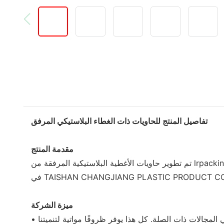
تفاصيل المنتج للحاويات ذات الغطاء البلاستيكي المرفق
مقدمة المنتج
تم تطوير حاويات الأغطية البلاستيكية المرفقة من lrpacking بدقة فائقة بعناية فائقة. المنتج مضمون الجودة لأن فريق الإنتاج لدينا مؤهل تأهيلا عاليا ولديه خبرة إنتاج غنية. يقوم المتخصصون
ميزة الشركة