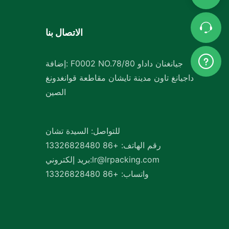
الاتصال بنا
إضافة: F0002 NO.78/80 جيانغنان داداو
داجيانغ تاون مدينة تايشان مقاطعة قوانغدونغ
الصين
للتواصل: السيدة تشان
رقم الهاتف: +86 13326828480
lr@lrpacking.com
بريد إلكتروني:
واتساب: +86 13326828480