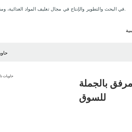
منذ عام 1992، تخصصت شركة LRpacking في البحث والتطوير والإنتاج في مجال تغليف المواد الغذائية، ومقرها في الصين.
ية
حاوي
مرفق بالجملة
للسوق