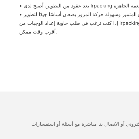
إذا كنت ترغب في طلب حاوية إعداد الوجبات من lrpacking، أو حاوية طعام بمفصلات صدفية، أو حاوية أطعمة لذيذة، فيرجى ترك معلومات الاتصال الخاصة بك. سوف نعود اليكم في
أقرب وقت ممكن.