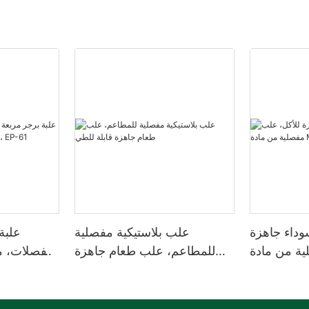
وداء جاهزة
علب بلاستيكية مفصلية
علبة
ية من مادة
للمطاعم، علب طعام جاهزة
لجملة
قابلة للطي
بوصات، لون أبيض، 