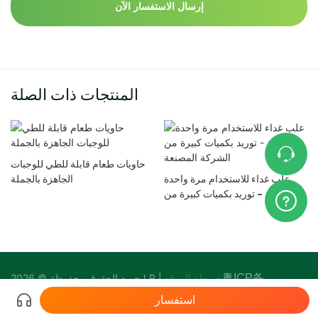
إرسال الاستفسار الآن
المنتجات ذات الصلة
حاويات طعام قابلة للطي للوجبات
علب غداء للاستخدام مرة واحدة
الجاهزة بالجملة
بالجملة - توريد بكميات كبيرة من
الشركة المصنعة
粤ICP备
خريطة الموقع
جميع الحقوق محفوظة © 2026 LR |
17140818号-2
استفسار