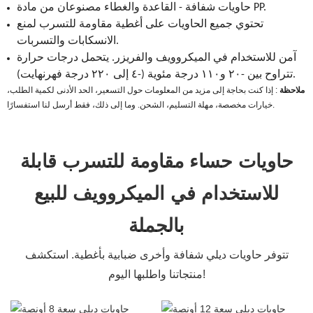
حاويات شفافة - القاعدة والغطاء مصنوعان من مادة PP.
تحتوي جميع الحاويات على أغطية مقاومة للتسرب لمنع
الانسكابات والتسربات.
آمن للاستخدام في الميكروويف والفريزر. يتحمل درجات حرارة
تتراوح بين -٢٠ و١١٠ درجة مئوية (-٤ إلى ٢٢٠ درجة فهرنهايت).
ملاحظة
: إذا كنت بحاجة إلى مزيد من المعلومات حول التسعير، الحد الأدنى لكمية الطلب،
خيارات مخصصة، مهلة التسليم، الشحن. وما إلى ذلك، فقط أرسل لنا استفسارًا.
حاويات حساء مقاومة للتسرب قابلة
للاستخدام في الميكروويف للبيع
بالجملة
تتوفر حاويات ديلي شفافة وأخرى ضبابية بأغطية. استكشف
منتجاتنا واطلبها اليوم!