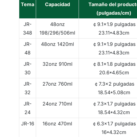
Tema
Capacidad
Tamaño del product
(pulgadas/cm)
JR-
48onz
￠9.1x1.9 pulgadas
348
198/296/506ml
23.11*4.83cm
JR-
48onz
1420ml
￠9.1x1.9 pulgadas
48
23.11*4.83cm
JR-
32onz
910ml
￠8.1x1.8 pulgadas
30
20.6*4.65cm
JR-
27onz
760ml
￠7.3x2 pulgadas
32
18.54*5.08cm
JR-
24onz
710ml
￠7.3x1.7 pulgadas
24
18.54*4.32cm
JR-16
16onz
470ml
￠6.3x1.7 pulgadas
16*4.32cm