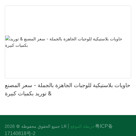
حاويات بلاستيكية للوجبات الجاهزة بالجملة - سعر المصنع
& توريد بكميات كبيرة
粤ICP备
خريطة الموقع
جميع الحقوق محفوظة © 2026 LR |
17140818号-2