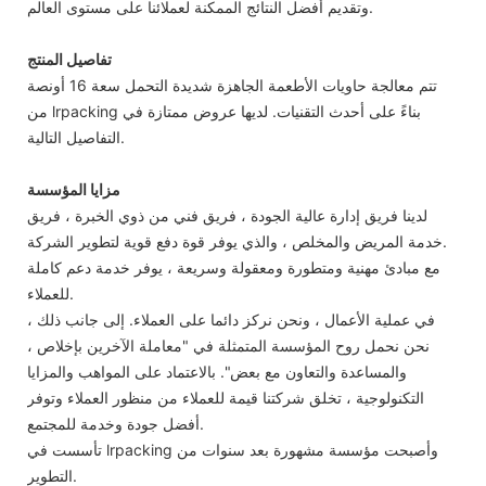
وتقديم أفضل النتائج الممكنة لعملائنا على مستوى العالم.
تفاصيل المنتج
تتم معالجة حاويات الأطعمة الجاهزة شديدة التحمل سعة 16 أونصة
من lrpacking بناءً على أحدث التقنيات. لديها عروض ممتازة في
التفاصيل التالية.
مزايا المؤسسة
لدينا فريق إدارة عالية الجودة ، فريق فني من ذوي الخبرة ، فريق
خدمة المريض والمخلص ، والذي يوفر قوة دفع قوية لتطوير الشركة.
مع مبادئ مهنية ومتطورة ومعقولة وسريعة ، يوفر خدمة دعم كاملة
للعملاء.
في عملية الأعمال ، ونحن نركز دائما على العملاء. إلى جانب ذلك ،
نحن نحمل روح المؤسسة المتمثلة في "معاملة الآخرين بإخلاص ،
والمساعدة والتعاون مع بعض". بالاعتماد على المواهب والمزايا
التكنولوجية ، تخلق شركتنا قيمة للعملاء من منظور العملاء وتوفر
أفضل جودة وخدمة للمجتمع.
تأسست في lrpacking وأصبحت مؤسسة مشهورة بعد سنوات من
التطوير.