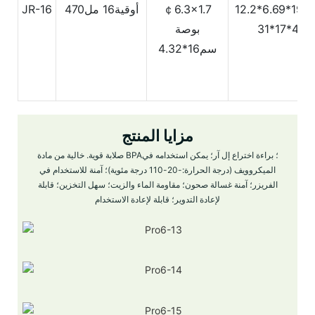
￠6.3x1.7
أوقية16
مل470
JR-16
17*31
بوصة
سم16*4.32
مزايا المنتج
صلابة قوية. خالية من مادة BPA؛ براءة اختراع إل آر؛ يمكن استخدامه في
الميكروويف (درجة الحرارة:-20-110 درجة مئوية)؛ آمنة للاستخدام في
الفريزر؛ آمنة غسالة صحون؛ مقاومة الماء والزيت؛ سهل التخزين؛ قابلة
لإعادة التدوير؛ قابلة لإعادة الاستخدام